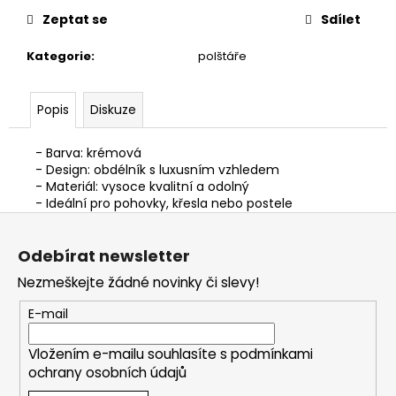
Zeptat se
Sdílet
Kategorie
:
polštáře
Popis
Diskuze
- Barva: krémová
- Design: obdélník s luxusním vzhledem
- Materiál: vysoce kvalitní a odolný
- Ideální pro pohovky, křesla nebo postele
Z
á
Odebírat newsletter
p
Nezmeškejte žádné novinky či slevy!
a
t
E-mail
í
Vložením e-mailu souhlasíte s
podmínkami
ochrany osobních údajů