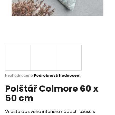
a
j
í
t
?
HLEDAT
Průměrné
Neohodnoceno
Podrobnosti hodnocení
hodnocení
D
Polštář Colmore 60 x
produktu
o
je
p
50 cm
0,0
o
z
r
5
u
hvězdiček.
Vneste do svého interiéru nádech luxusu s