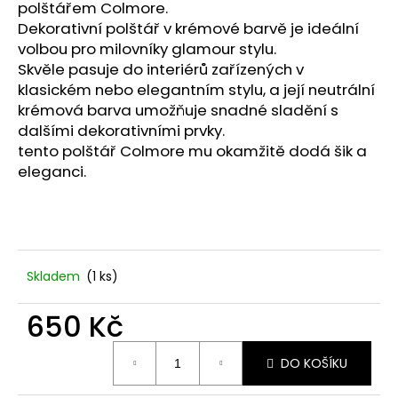
č
polštářem Colmore.
u
Dekorativní polštář v krémové barvě je ideální
j
volbou pro milovníky glamour stylu.
e
Skvěle pasuje do interiérů zařízených v
m
klasickém nebo elegantním stylu, a její neutrální
e
krémová barva umožňuje snadné sladění s
dalšími dekorativními prvky.
tento polštář Colmore mu okamžitě dodá šik a
STABILIZOVANÁ
KVĚTINA,
eleganci.
VĚČNÁ
RŮŽE
ANDĚL
419
Kč
Skladem
(1 ks)
650 Kč
Měrná
DO KOŠÍKU
cena: