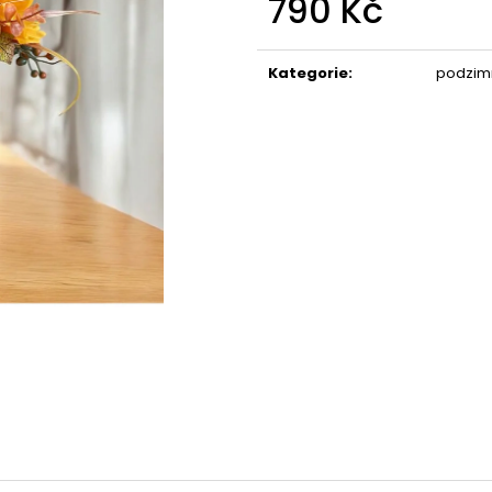
790 Kč
STABILIZOVANÁ KVĚTINA, VĚČNÁ RŮŽE
STABILIZOVANÁ 
ANDĚL
ANDĚL
Měrná
389 Kč
398 Kč
cena:
Kategorie
:
podzim