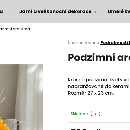
ka
Jarní a velikonoční dekorace
Umělé kv
dzimní aranžmá.
Co potřebujete najít?
Průměrné
Neohodnoceno
Podrobnosti
hodnocení
Podzimní a
produktu
HLEDAT
je
0,0
z
5
Doporučujeme
Krásné podzimní květy ve 
hvězdiček.
naaranžované do keramic
Rozměr 27 x 23 cm.
Skladem
(1 ks)