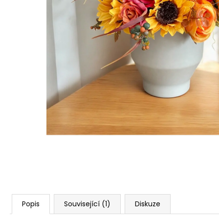
STABILIZOVANÁ KVĚTINA, VĚČNÁ RŮŽE
ANDĚL
419 Kč
Popis
Související (1)
Diskuze