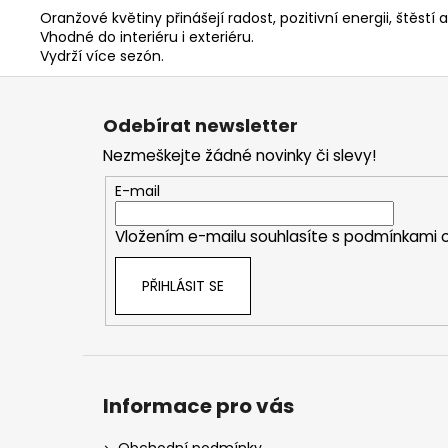
Oranžové květiny přinášejí radost, pozitivní energii, štěstí
Vhodné do interiéru i exteriéru.
Vydrží více sezón.
Z
á
Odebírat newsletter
p
Nezmeškejte žádné novinky či slevy!
a
t
E-mail
í
Vložením e-mailu souhlasíte s
podmínkami o
PŘIHLÁSIT SE
Informace pro vás