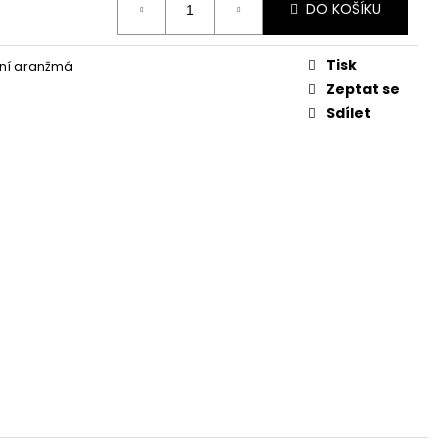
KVĚTINA, VĚČNÁ RŮŽE
DO KOŠÍKU
Tisk
ní aranžmá
Zeptat se
Sdílet