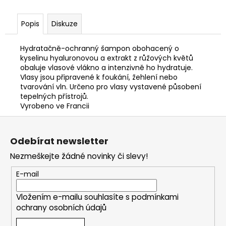
Popis
Diskuze
Hydratačně-ochranný šampon obohacený o
kyselinu hyaluronovou a extrakt z růžových květů
obaluje vlasové vlákno a intenzivně ho hydratuje.
Vlasy jsou připravené k foukání, žehlení nebo
tvarování vln. Určeno pro vlasy vystavené působení
tepelných přístrojů.
Vyrobeno ve Francii
Z
á
Odebírat newsletter
p
Nezmeškejte žádné novinky či slevy!
a
t
E-mail
í
Vložením e-mailu souhlasíte s
podmínkami
ochrany osobních údajů