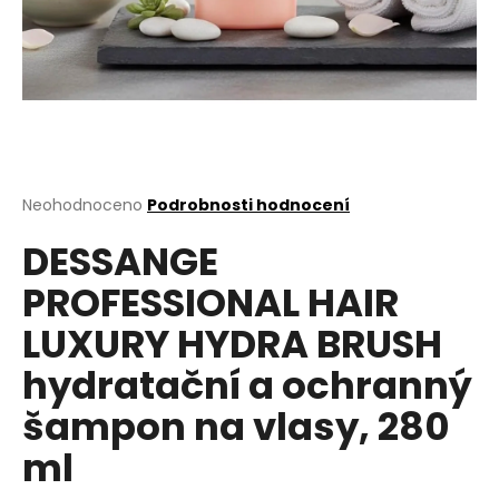
a
j
í
t
?
Průměrné
Neohodnoceno
Podrobnosti hodnocení
hodnocení
DESSANGE
produktu
HLEDAT
je
PROFESSIONAL HAIR
0,0
z
LUXURY HYDRA BRUSH
5
D
hvězdiček.
hydratační a ochranný
o
p
šampon na vlasy, 280
o
r
ml
u