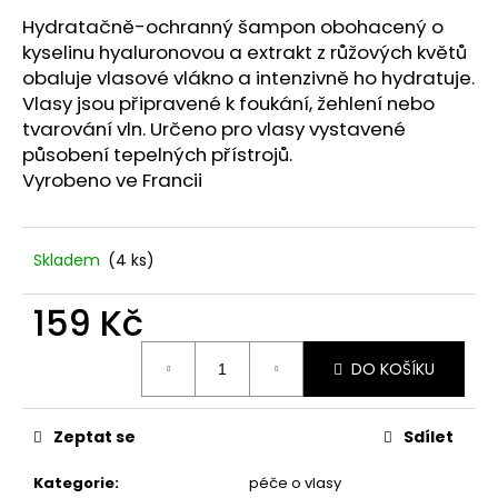
č
u
Hydratačně-ochranný šampon obohacený o
j
kyselinu hyaluronovou a extrakt z růžových květů
e
obaluje vlasové vlákno a intenzivně ho hydratuje.
m
Vlasy jsou připravené k foukání, žehlení nebo
e
tvarování vln. Určeno pro vlasy vystavené
působení tepelných přístrojů.
Vyrobeno ve Francii
STABILIZOVANÁ
KVĚTINA,
MODRÁ
VĚČNÁ
Skladem
(4 ks)
RŮŽE
ANDĚL
159 Kč
398
Kč
Měrná
DO KOŠÍKU
cena:
Zeptat se
Sdílet
Kategorie
:
péče o vlasy