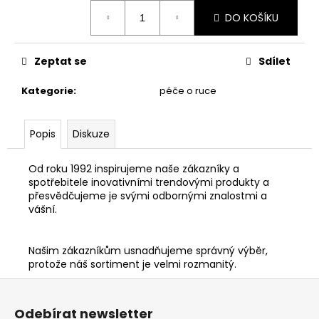
Měrná
DO KOŠÍKU
cena:
Zeptat se
Sdílet
Kategorie
:
péče o ruce
Popis
Diskuze
Od roku 1992 inspirujeme naše zákazníky a
spotřebitele inovativními trendovými produkty a
přesvědčujeme je svými odbornými znalostmi a
vášní.
Našim zákazníkům usnadňujeme správný výběr,
protože náš sortiment je velmi rozmanitý.
Z
á
Odebírat newsletter