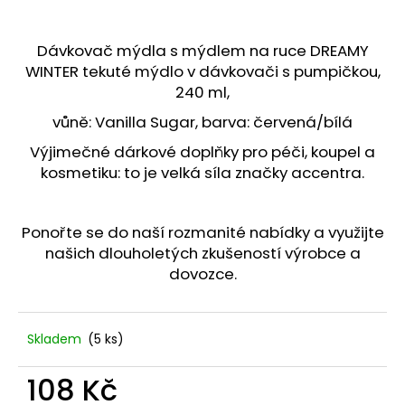
č
u
j
Dávkovač mýdla s mýdlem na ruce DREAMY
e
WINTER tekuté mýdlo v dávkovači s pumpičkou,
m
240 ml,
e
vůně: Vanilla Sugar, barva: červená/bílá
Výjimečné dárkové doplňky pro péči, koupel a
DÁRKOVÁ
KRABIČKA
kosmetiku: to je velká síla značky accentra.
DOMEK.
25
Kč
Ponořte se do naší rozmanité nabídky a využijte
našich dlouholetých zkušeností výrobce a
dovozce.
Skladem
(5 ks)
108 Kč