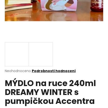
a
j
í
t
?
HLEDAT
Průměrné
Neohodnoceno
Podrobnosti hodnocení
hodnocení
D
MÝDLO na ruce 240ml
produktu
o
je
p
DREAMY WINTER s
0,0
o
z
r
pumpičkou Accentra
5
u
hvězdiček.