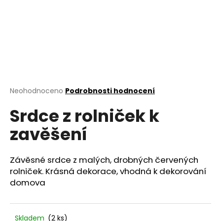
a
j
í
t
?
Průměrné
Neohodnoceno
Podrobnosti hodnocení
hodnocení
Srdce z rolniček k
produktu
HLEDAT
je
zavěšení
0,0
z
5
D
hvězdiček.
Závěsné srdce z malých, drobných červených
o
rolniček. Krásná dekorace, vhodná k dekorování
p
domova
o
r
u
Skladem
(2 ks)