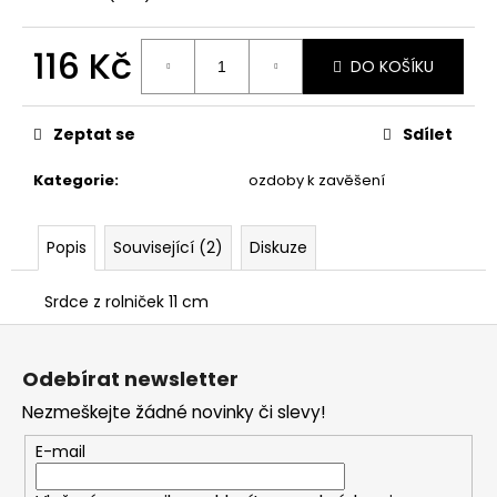
č
u
j
116 Kč
DO KOŠÍKU
e
Měrná
m
cena:
e
Zeptat se
Sdílet
Kategorie
:
ozdoby k zavěšení
STABILIZOVANÁ
KVĚTINA,
VĚČNÁ
RŮŽE
Popis
Související (2)
Diskuze
ANDĚL
398
Srdce z rolniček 11 cm
Kč
Z
á
Odebírat newsletter
p
Nezmeškejte žádné novinky či slevy!
a
t
E-mail
í