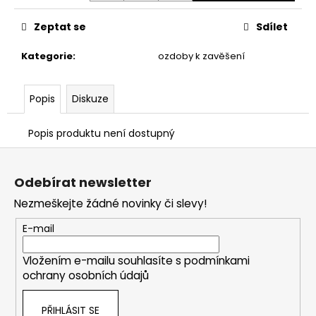
č
Měrná
cena:
u
Zeptat se
Sdílet
j
e
Kategorie
:
ozdoby k zavěšení
m
e
Popis
Diskuze
PODZIMNÍ
DEKORACE
Popis produktu není dostupný
SE
Z
SLUNEČNICEMI.
á
115
Odebírat newsletter
Kč
p
Nezmeškejte žádné novinky či slevy!
a
t
E-mail
í
Vložením e-mailu souhlasíte s
podmínkami
ochrany osobních údajů
PŘIHLÁSIT SE