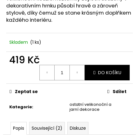
č
dekorativním hrnku působí hravě a zároveň
u
stylově, díky čemuž se stane krásným doplňkem
j
každého interiéru.
e
m
e
Skladem
(1 ks)
STABILIZOVANÁ
419 Kč
KVĚTINA,
VĚČNÁ
Měrná
RŮŽE
DO KOŠÍKU
cena:
ANDĚL
389
Kč
Zeptat se
Sdílet
ostatní velikonoční a
Kategorie
:
jarní dekorace
Popis
Související (2)
Diskuze