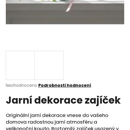
a
j
í
t
?
HLEDAT
Průměrné
Neohodnoceno
Podrobnosti hodnocení
hodnocení
D
Jarní dekorace zajíček
produktu
o
je
p
0,0
o
z
Originální jarní dekorace vnese do vašeho
r
5
domova radostnou jarní atmosféru a
u
hvězdiček.
velikonoční kouzlo. Roztomilý zajíček usazený v