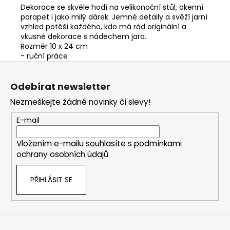
Dekorace se skvěle hodí na velikonoční stůl, okenní
parapet i jako milý dárek. Jemné detaily a svěží jarní
vzhled potěší každého, kdo má rád originální a
vkusné dekorace s nádechem jara.
Rozměr 10 x 24 cm
- ruční práce
Z
á
Odebírat newsletter
p
Nezmeškejte žádné novinky či slevy!
a
t
E-mail
í
Vložením e-mailu souhlasíte s
podmínkami
ochrany osobních údajů
PŘIHLÁSIT SE