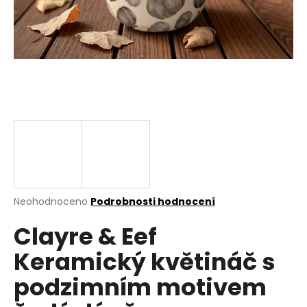
a
j
í
t
?
HLEDAT
Průměrné
Neohodnoceno
Podrobnosti hodnocení
hodnocení
D
Clayre & Eef
produktu
o
je
p
Keramický květináč s
0,0
o
z
r
podzimním motivem
5
u
hvězdiček.