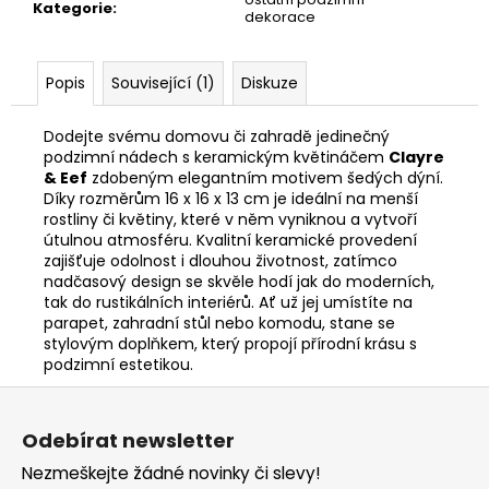
Kategorie
:
dekorace
Popis
Související (1)
Diskuze
Dodejte svému domovu či zahradě jedinečný
podzimní nádech s keramickým květináčem
Clayre
& Eef
zdobeným elegantním motivem šedých dýní.
Díky rozměrům 16 x 16 x 13 cm je ideální na menší
rostliny či květiny, které v něm vyniknou a vytvoří
útulnou atmosféru. Kvalitní keramické provedení
zajišťuje odolnost i dlouhou životnost, zatímco
nadčasový design se skvěle hodí jak do moderních,
tak do rustikálních interiérů. Ať už jej umístíte na
parapet, zahradní stůl nebo komodu, stane se
stylovým doplňkem, který propojí přírodní krásu s
podzimní estetikou.
Z
á
Odebírat newsletter
p
Nezmeškejte žádné novinky či slevy!
a