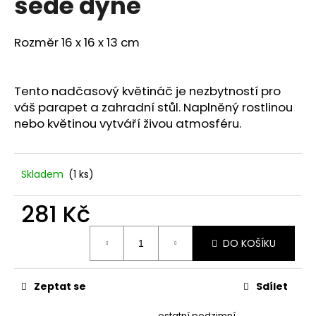
šedé dýně
č
u
j
Rozměr 16 x 16 x 13 cm
e
m
e
Tento nadčasový květináč je nezbytností pro
váš parapet a zahradní stůl. Naplněný rostlinou
STABILIZOVANÁ
nebo květinou vytváří živou atmosféru.
KVĚTINA,
VĚČNÁ
RŮŽE
ANDĚL
Skladem
(1 ks)
398
Kč
281 Kč
Měrná
DO KOŠÍKU
cena:
Zeptat se
Sdílet
ostatní podzimní