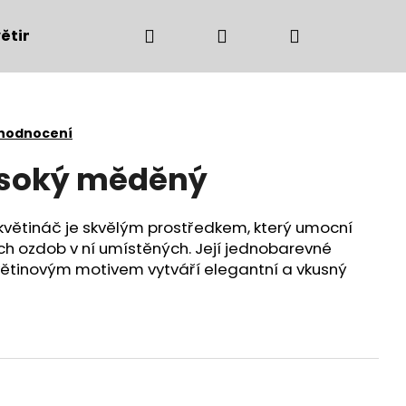
Hledat
Přihlášení
Nákupní
ětiny
Bytové doplňky
Podzimní dekorac
košík
 hodnocení
ysoký měděný
květináč
je skvělým prostředkem, který umocní
ných ozdob v ní umístěných. Její jednobarevné
ětinovým motivem vytváří elegantní a vkusný
Následující