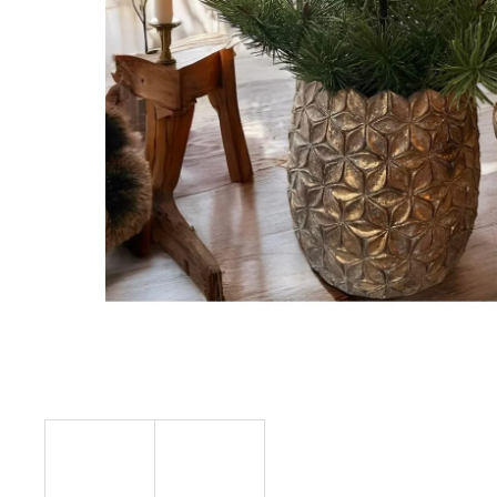
STABILIZOVANÁ KVĚTINA, VĚČNÁ RŮŽE
ANDĚL
419 Kč