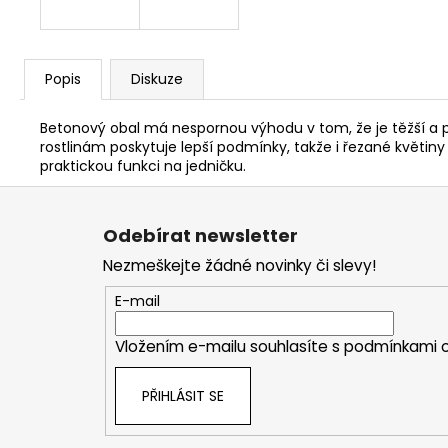
Popis
Diskuze
Betonový obal má nespornou výhodu v tom, že je těžší a pos
rostlinám poskytuje lepší podmínky, takže i řezané květiny 
praktickou funkci na jedničku.
Z
á
Odebírat newsletter
p
Nezmeškejte žádné novinky či slevy!
a
t
E-mail
í
Vložením e-mailu souhlasíte s
podmínkami o
PŘIHLÁSIT SE