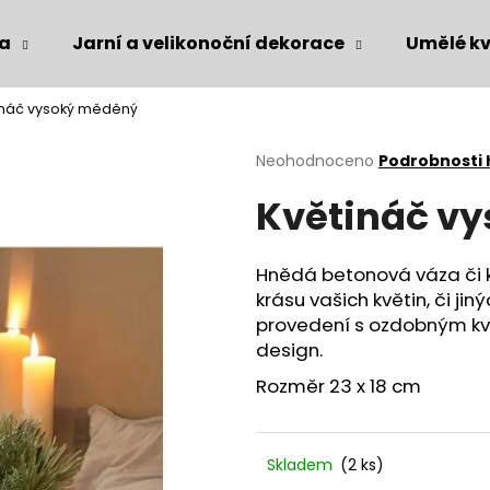
ka
Jarní a velikonoční dekorace
Umělé kv
ináč vysoký měděný
Co potřebujete najít?
Průměrné
Neohodnoceno
Podrobnosti
hodnocení
Květináč v
produktu
HLEDAT
je
0,0
z
Hnědá betonová váza či 
5
Doporučujeme
krásu vašich květin, či ji
hvězdiček.
provedení s ozdobným kv
design.
Rozměr 23 x 18 cm
Skladem
(2 ks)