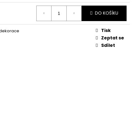
KVĚTINA, VĚČNÁ RŮŽE
DO KOŠÍKU
Tisk
 dekorace
Zeptat se
Sdílet