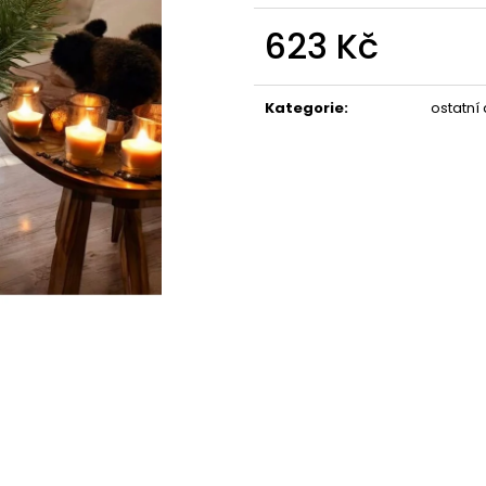
STABILIZOVANÁ KVĚTINA, VĚČNÁ RŮŽE
STABILIZOVANÁ 
ANDĚL
ANDĚL
623 Kč
389 Kč
398 Kč
Měrná
cena:
Kategorie
:
ostatní