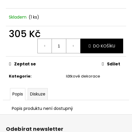
č
u
j
Skladem
(1 ks)
e
m
305 Kč
e
Měrná
DO KOŠÍKU
cena:
DÁRKOVÁ
KRABIČKA
DOMEK.
Zeptat se
Sdílet
25
Kč
Kategorie
:
látkové dekorace
Popis
Diskuze
Popis produktu není dostupný
Z
á
Odebírat newsletter