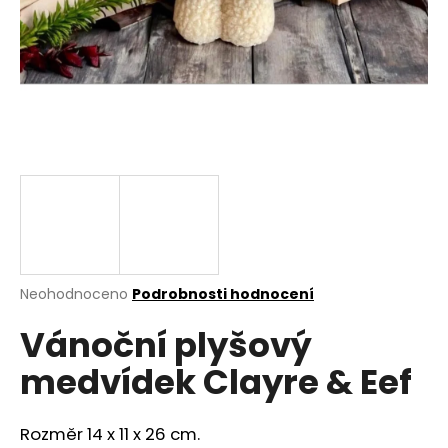
a
j
í
t
?
HLEDAT
Průměrné
Neohodnoceno
Podrobnosti hodnocení
hodnocení
D
Vánoční plyšový
produktu
o
je
p
medvídek Clayre & Eef
0,0
o
z
r
5
u
hvězdiček.
Rozměr 14 x 11 x 26 cm.