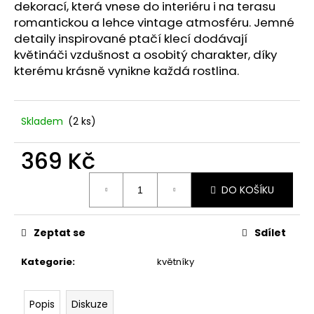
č
dekorací, která vnese do interiéru i na terasu
u
romantickou a lehce vintage atmosféru. Jemné
j
detaily inspirované ptačí klecí dodávají
e
květináči vzdušnost a osobitý charakter, díky
m
kterému krásně vynikne každá rostlina.
e
STABILIZOVANÁ
Skladem
(2 ks)
KVĚTINA,
MODRÁ
369 Kč
VĚČNÁ
RŮŽE
Měrná
ANDĚL
DO KOŠÍKU
cena:
398
Kč
Zeptat se
Sdílet
Kategorie
:
květníky
Popis
Diskuze