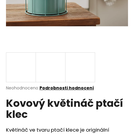
a
j
í
t
?
HLEDAT
Průměrné
Neohodnoceno
Podrobnosti hodnocení
hodnocení
D
Kovový květináč ptačí
produktu
o
je
p
klec
0,0
o
z
r
5
u
hvězdiček.
Květináč ve tvaru ptačí klece je originální