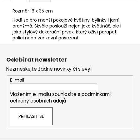
Rozměr 16 x 35 cm
Hodí se pro menší pokojové květiny, bylinky i jarní
aranžmá. Skvěle poslouží nejen jako květináč, ale i
jako stylový dekorační prvek, který oživí parapet,
polici nebo venkovní posezení.
Z
á
Odebírat newsletter
p
Nezmeškejte žádné novinky či slevy!
a
t
E-mail
í
Vložením e-mailu souhlasíte s
podmínkami
ochrany osobních údajů
PŘIHLÁSIT SE