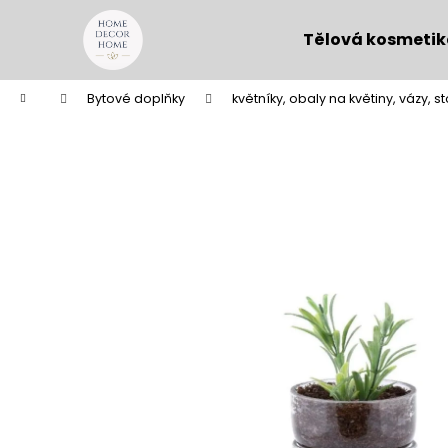
K
Přejít
na
o
Tělová kosmeti
obsah
Zpět
Zpět
š
do
do
í
Domů
Bytové doplňky
květníky, obaly na květiny, vázy, s
k
obchodu
obchodu