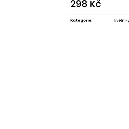
298 Kč
STABILIZOVANÁ KVĚTINA, VĚČNÁ RŮŽE
STABILIZOVANÁ 
ANDĚL
ANDĚL
Měrná
389 Kč
398 Kč
cena:
Kategorie
:
květník