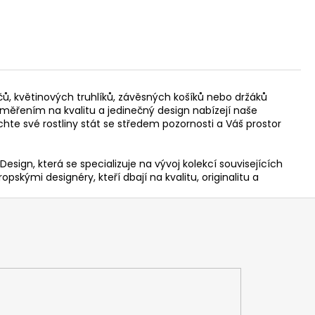
čů, květinových truhlíků, závěsných košíků nebo držáků
 zaměřením na kvalitu a jedinečný design nabízejí naše
te své rostliny stát se středem pozornosti a Váš prostor
ign, která se specializuje na vývoj kolekcí souvisejících
skými designéry, kteří dbají na kvalitu, originalitu a