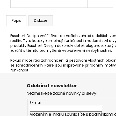
Popis
Diskuze
Esschert Design vnáší život do Vašich zahrad a dalších ve
rostlin. Tyto kousky kombinují funkčnost i moderní styl a v
produkty Esschert Design dokonalý dotek elegance, který 
zazářit s těmito promyšleně vytvořenými nezbytnostmi.
Pokud máte rádi zahradničení a pěstování vlastních plodin
se zahradničením, které jsou inspirované přírodními motivy 
funkčnost.
Z
á
Odebírat newsletter
p
Nezmeškejte žádné novinky či slevy!
a
t
E-mail
í
Vložením e-mailu souhlasíte s
podmínkami o