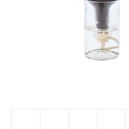
STABILIZOVANÁ KVĚTINA, VĚČNÁ RŮŽE
ANDĚL
419 Kč