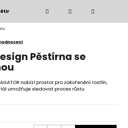
Hledat
Přihlášení
Nákupní
ětiny
Bytové doplňky
Podzimní dekorac
hou
košík
 hodnocení
esign Pěstírna se
hou
GATOR nabízí prostor pro zakořenění rostlin,
iál umožňuje sledovat proces růstu
Následující