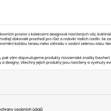
nkovních prostor s kolekcemi designově navržených váz, květiná
ytvářejí dokonalé prostředí pro růst a rozkvět Vašich rostlin. Se
promění každou terasu nebo zahradu v osobní zelenou oázu. Nech
, pak vám doporučujeme produkty nizozemské značky Esschert Des
a designy. Všechny jejich produkty jsou navrženy a vyvinuty evrop
chrany osobních údajů