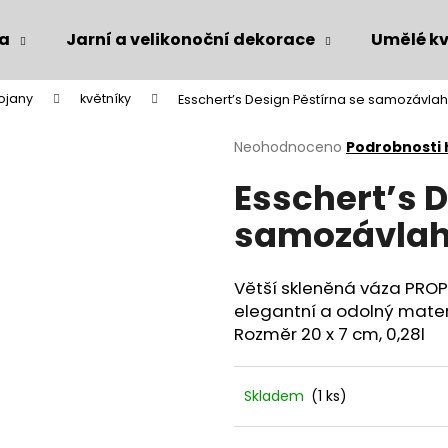
ka
Jarní a velikonoční dekorace
Umělé kv
tojany
květníky
Esschert’s Design Pěstírna se samozávla
Co potřebujete najít?
Průměrné
Neohodnoceno
Podrobnosti
hodnocení
Esschert’s D
produktu
HLEDAT
je
samozávla
0,0
z
5
Doporučujeme
hvězdiček.
Větší skleněná váza PROPA
elegantní a odolný mater
Rozměr 20 x 7 cm, 0,28l
Skladem
(1 ks)