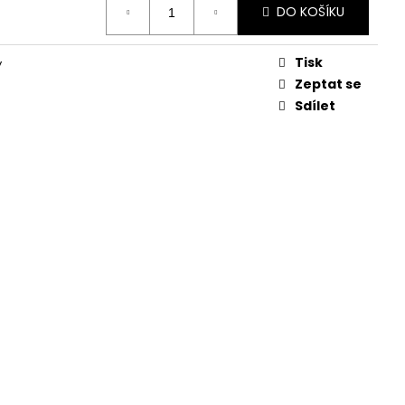
KVĚTINA, VĚČNÁ RŮŽE
DO KOŠÍKU
Tisk
y
Zeptat se
Sdílet