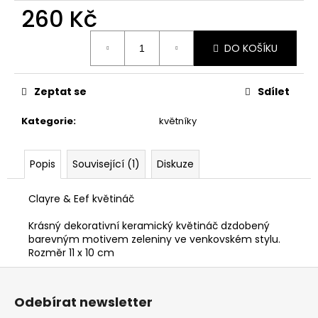
č
260 Kč
u
j
Měrná
e
DO KOŠÍKU
cena:
m
e
Zeptat se
Sdílet
PODZIMNÍ
Kategorie
:
květníky
DEKORACE
SE
SLUNEČNICEMI.
Popis
Související (1)
Diskuze
115
Kč
Clayre & Eef květináč
Krásný dekorativní keramický květináč dzdobený
barevným motivem zeleniny ve venkovském stylu.
Rozměr 11 x 10 cm
Z
á
Odebírat newsletter
p