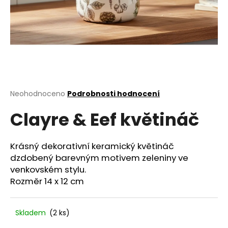
a
j
í
t
?
Průměrné
Neohodnoceno
Podrobnosti hodnocení
hodnocení
Clayre & Eef květináč
produktu
HLEDAT
je
0,0
z
Krásný dekorativní keramický květináč
5
dzdobený barevným motivem zeleniny ve
D
hvězdiček.
venkovském stylu.
o
Rozměr 14 x 12 cm
p
o
r
Skladem
(2 ks)
u