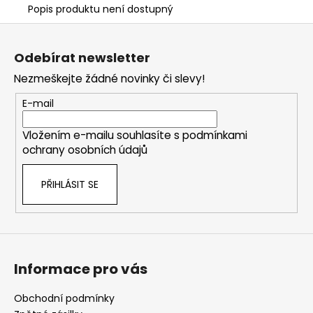
Popis produktu není dostupný
Z
á
Odebírat newsletter
p
Nezmeškejte žádné novinky či slevy!
a
t
E-mail
í
Vložením e-mailu souhlasíte s
podmínkami
ochrany osobních údajů
PŘIHLÁSIT SE
Informace pro vás
Obchodní podmínky