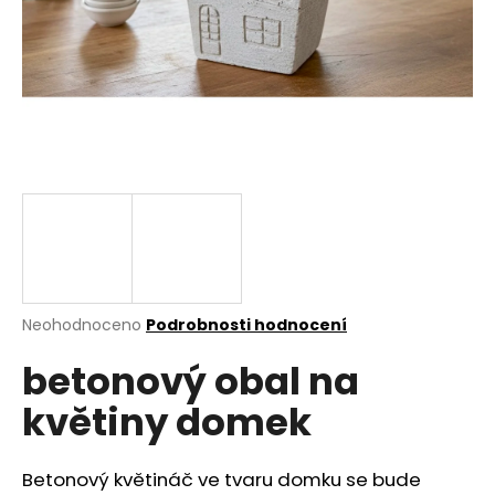
a
j
í
t
?
HLEDAT
Průměrné
Neohodnoceno
Podrobnosti hodnocení
hodnocení
D
betonový obal na
produktu
o
je
p
květiny domek
0,0
o
z
r
5
u
hvězdiček.
Betonový květináč ve tvaru domku se bude