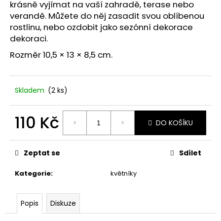
č
krásně vyjímat na vaší zahradě, terase nebo
u
verandě. Můžete do něj zasadit svou oblíbenou
j
rostlinu, nebo ozdobit jako sezónní dekorace
e
dekoraci.
m
e
Rozměr
10,5 × 13 × 8,5 cm.
STABILIZOVANÁ
Skladem
(2 ks)
KVĚTINA,
VĚČNÁ
RŮŽE
110 Kč
ANDĚL
DO KOŠÍKU
419
Měrná
Kč
cena:
Zeptat se
Sdílet
Kategorie
:
květníky
Popis
Diskuze