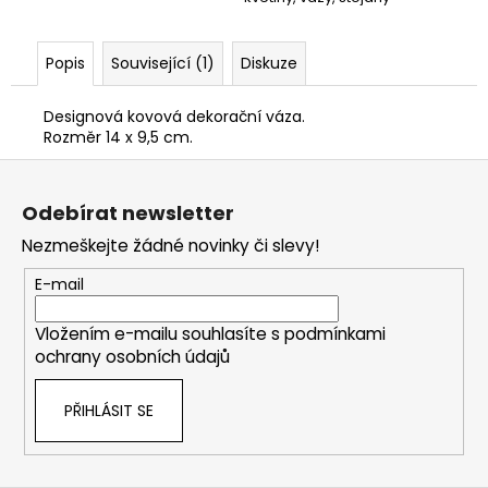
Popis
Související (1)
Diskuze
Designová kovová dekorační váza.
Rozměr 14 x 9,5 cm.
Z
á
Odebírat newsletter
p
Nezmeškejte žádné novinky či slevy!
a
t
E-mail
í
Vložením e-mailu souhlasíte s
podmínkami
ochrany osobních údajů
PŘIHLÁSIT SE