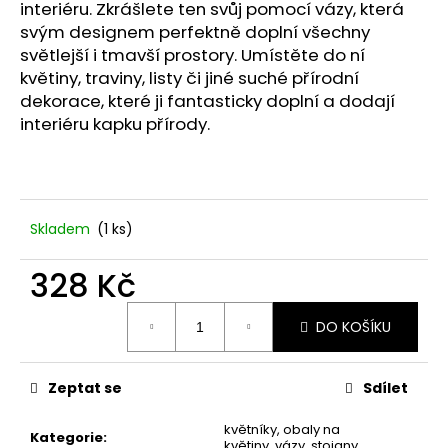
č
interiéru. Zkrášlete ten svůj pomocí vázy, která
u
svým designem perfektně doplní všechny
j
světlejší i tmavší prostory. Umístěte do ní
e
květiny, traviny, listy či jiné suché přírodní
m
dekorace, které ji fantasticky doplní a dodají
e
interiéru kapku přírody.
STABILIZOVANÁ
VĚČNÁ
RŮŽE
Skladem
(1 ks)
449
Kč
328 Kč
Měrná
DO KOŠÍKU
cena:
Zeptat se
Sdílet
květníky, obaly na
Kategorie
:
květiny, vázy, stojany