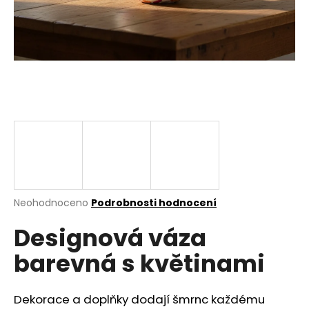
a
j
í
t
?
HLEDAT
Průměrné
Neohodnoceno
Podrobnosti hodnocení
hodnocení
D
Designová váza
produktu
o
je
p
barevná s květinami
0,0
o
z
r
5
u
hvězdiček.
Dekorace a doplňky dodají šmrnc každému