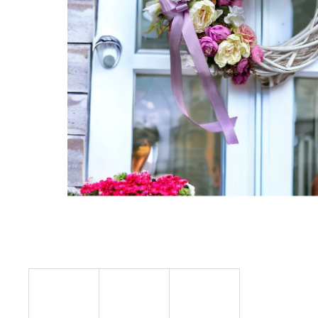
STABILIZOVANÁ KVĚTINA, VĚČNÁ RŮŽE
ANDĚL
419 Kč