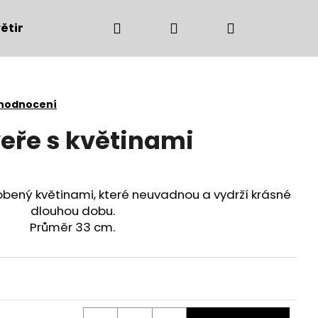
Hledat
Přihlášení
Nákupní
ětiny
Bytové doplňky
Podzimní dekorac
košík
 hodnocení
eře s květinami
obený květinami, které neuvadnou a vydrží krásné
dlouhou dobu.
Průměr 33 cm.
Následující