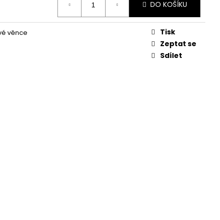
KVĚTINA, VĚČNÁ RŮŽE
DO KOŠÍKU
Tisk
vé věnce
Zeptat se
Sdílet