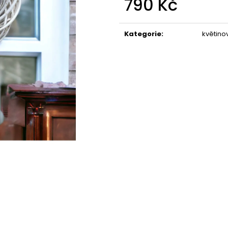
790 Kč
STABILIZOVANÁ KVĚTINA, VĚČNÁ RŮŽE
STABILIZOVANÁ 
ANDĚL
ANDĚL
Měrná
389 Kč
398 Kč
cena:
Kategorie
:
květino