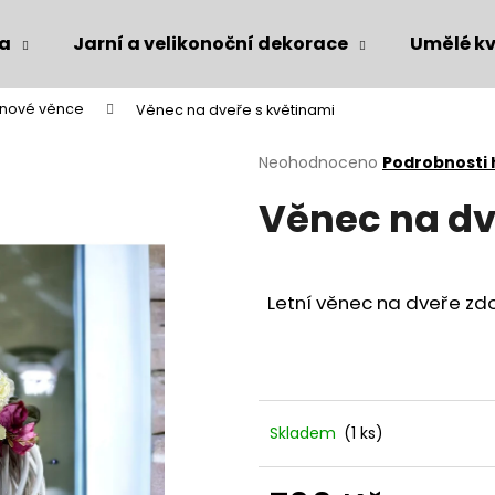
ka
Jarní a velikonoční dekorace
Umělé kv
inové věnce
Věnec na dveře s květinami
Co potřebujete najít?
Průměrné
Neohodnoceno
Podrobnosti
hodnocení
Věnec na dv
produktu
HLEDAT
je
0,0
z
5
Doporučujeme
Letní věnec na dveře zd
hvězdiček.
Skladem
(1 ks)