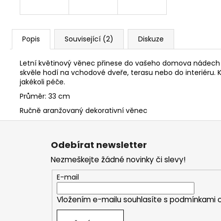
Popis
Související (2)
Diskuze
Letní květinový věnec přinese do vašeho domova nádech sv
skvěle hodí na vchodové dveře, terasu nebo do interiéru. 
jakékoli péče.
Průměr: 33 cm
Ručně aranžovaný dekorativní věnec
Z
á
Odebírat newsletter
p
Nezmeškejte žádné novinky či slevy!
a
t
E-mail
í
Vložením e-mailu souhlasíte s
podmínkami o