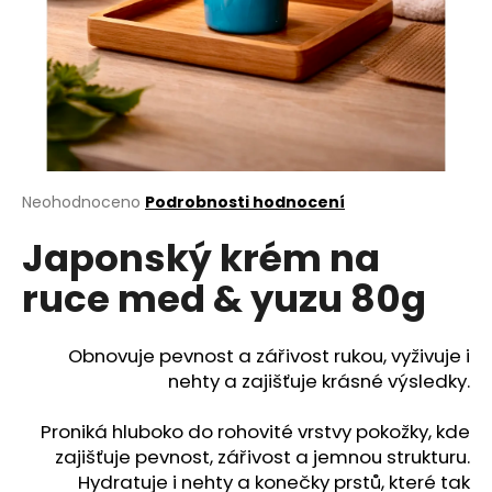
a
j
í
t
?
Průměrné
Neohodnoceno
Podrobnosti hodnocení
hodnocení
Japonský krém na
produktu
HLEDAT
je
ruce med & yuzu 80g
0,0
z
5
D
hvězdiček.
Obnovuje pevnost a zářivost rukou, vyživuje i
o
nehty a zajišťuje krásné výsledky.
p
o
Proniká hluboko do rohovité vrstvy pokožky, kde
r
zajišťuje pevnost, zářivost a jemnou strukturu.
u
Hydratuje i nehty a konečky prstů, které tak