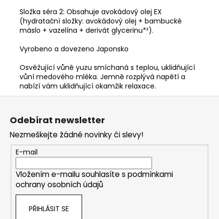
Složka séra 2: Obsahuje avokádový olej EX
(hydratační složky: avokádový olej + bambucké
máslo + vazelína + derivát glycerinu*²).
Vyrobeno a dovezeno Japonsko
Osvěžující vůně yuzu smíchaná s teplou, uklidňující
vůní medového mléka. Jemně rozplývá napětí a
nabízí vám uklidňující okamžik relaxace.
Z
á
Odebírat newsletter
p
Nezmeškejte žádné novinky či slevy!
a
t
E-mail
í
Vložením e-mailu souhlasíte s
podmínkami
ochrany osobních údajů
PŘIHLÁSIT SE