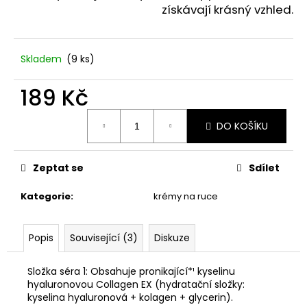
č
získávají krásný vzhled.
u
j
e
Skladem
(9 ks)
m
e
189 Kč
Měrná
PODZIMNÍ
DO KOŠÍKU
cena:
DEKORACE
SE
SLUNEČNICEMI.
Zeptat se
Sdílet
115
Kč
Kategorie
:
krémy na ruce
Popis
Související (3)
Diskuze
Složka séra 1: Obsahuje pronikající*¹ kyselinu
hyaluronovou Collagen EX (hydratační složky:
kyselina hyaluronová + kolagen + glycerin).