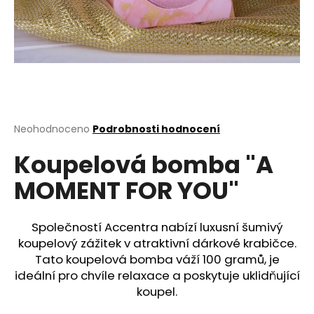
a
j
í
t
?
Průměrné
Neohodnoceno
Podrobnosti hodnocení
hodnocení
Koupelová bomba "A
produktu
HLEDAT
je
MOMENT FOR YOU"
0,0
z
5
D
hvězdiček.
Společností Accentra nabízí luxusní šumivý
o
koupelový zážitek v atraktivní dárkové krabičce.
p
Tato koupelová bomba váží 100 gramů, je
o
ideální pro chvíle relaxace a poskytuje uklidňující
r
koupel.
u