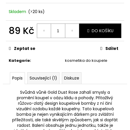
č
u
Skladem
(>20 ks)
j
e
m
89 Kč
DO KOŠÍKU
e
Měrná
cena:
Zeptat se
Sdílet
DÁRKOVÁ
KRABIČKA
DOMEK.
Kategorie
:
kosmetika do koupele
25
Kč
Popis
Související (1)
Diskuze
Svůdná vůně Gold Dust Rose zahalí smysly a
promění koupel v oázu klidu a pohody. Přitažlivý
růžovo-zlatý design koupelové bomby z ní činí
vizuální ozdobu každé koupelny. Tato koupelová
bomba je nejen vynikajícím dárkem pro zvláštní
příležitosti, ale také skvělým způsobem, jak si dopřát
radost. Balení obsahuje jednu jednotku, takže je