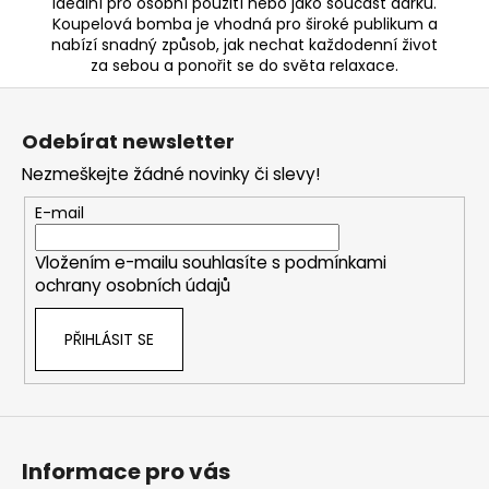
ideální pro osobní použití nebo jako součást dárku.
Koupelová bomba je vhodná pro široké publikum a
nabízí snadný způsob, jak nechat každodenní život
za sebou a ponořit se do světa relaxace.
Z
á
Odebírat newsletter
p
Nezmeškejte žádné novinky či slevy!
a
t
E-mail
í
Vložením e-mailu souhlasíte s
podmínkami
ochrany osobních údajů
PŘIHLÁSIT SE
Informace pro vás