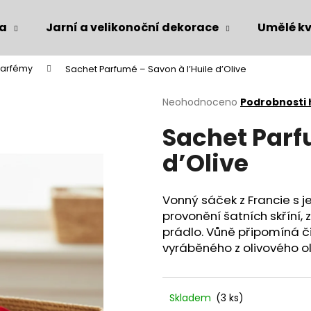
ka
Jarní a velikonoční dekorace
Umělé kv
arfémy
Sachet Parfumé – Savon à l’Huile d’Olive
Co potřebujete najít?
Průměrné
Neohodnoceno
Podrobnosti
hodnocení
Sachet Parf
produktu
HLEDAT
je
d’Olive
0,0
z
5
Doporučujeme
hvězdiček.
Vonný sáček z Francie s j
provonění šatních skříní,
prádlo. Vůně připomíná č
vyráběného z olivového ol
Skladem
(3 ks)