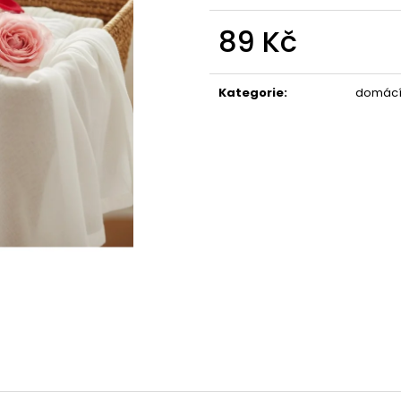
STABILIZOVANÁ KVĚTINA, VĚČNÁ RŮŽE
STABILIZOVANÁ 
ANDĚL
ANDĚL
89 Kč
389 Kč
398 Kč
Měrná
cena:
Kategorie
:
domácí