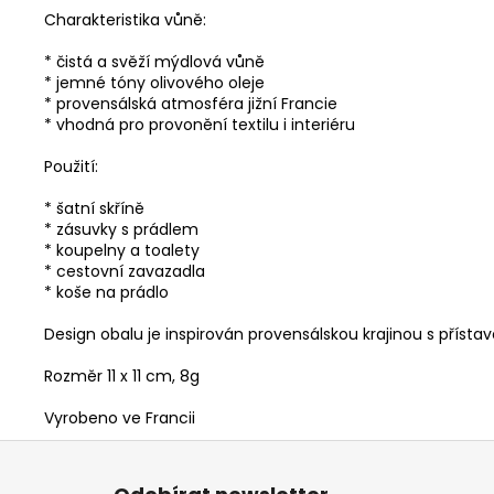
Charakteristika vůně:
* čistá a svěží mýdlová vůně
* jemné tóny olivového oleje
* provensálská atmosféra jižní Francie
* vhodná pro provonění textilu i interiéru
Použití:
* šatní skříně
* zásuvky s prádlem
* koupelny a toalety
* cestovní zavazadla
* koše na prádlo
Design obalu je inspirován provensálskou krajinou s přísta
Rozměr 11 x 11 cm, 8g
Vyrobeno ve Francii
Z
á