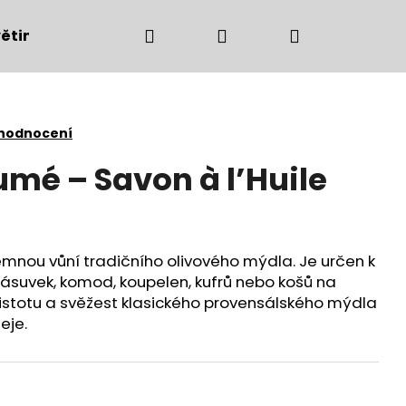
Hledat
Přihlášení
Nákupní
ětiny
Bytové doplňky
Podzimní dekorac
košík
 hodnocení
umé – Savon à l’Huile
emnou vůní tradičního olivového mýdla. Je určen k
 zásuvek, komod, koupelen, kufrů nebo košů na
istotu a svěžest klasického provensálského mýdla
eje.
Následující