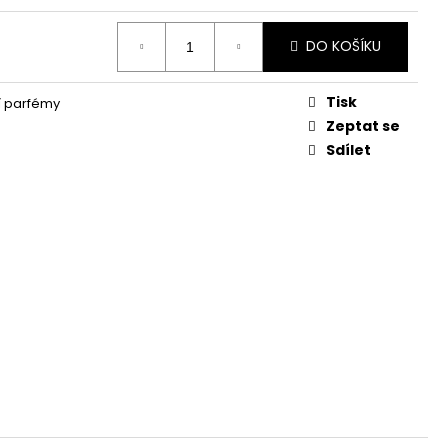
KVĚTINA, VĚČNÁ RŮŽE
DO KOŠÍKU
Tisk
 parfémy
Zeptat se
Sdílet