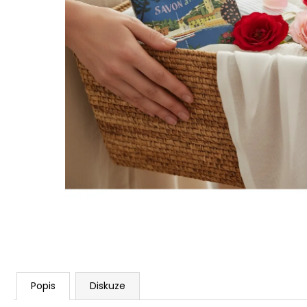
STABILIZOVANÁ KVĚTINA, VĚČNÁ RŮŽE
ANDĚL
419 Kč
Popis
Diskuze