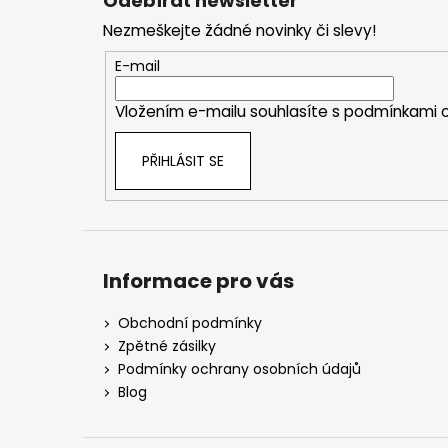
Odebírat newsletter
p
Nezmeškejte žádné novinky či slevy!
a
t
E-mail
í
Vložením e-mailu souhlasíte s
podmínkami o
PŘIHLÁSIT SE
Informace pro vás
Obchodní podmínky
Zpětné zásilky
Podmínky ochrany osobních údajů
Blog