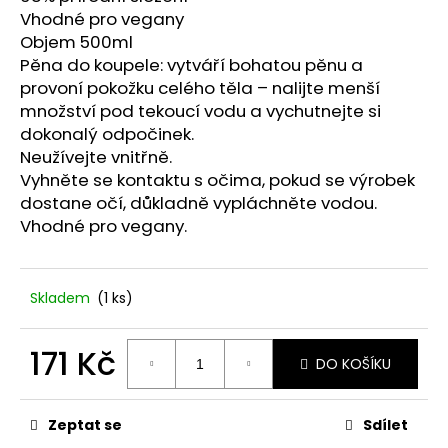
č
Vhodné pro vegany
u
Objem 500ml
j
Pěna do koupele: vytváří bohatou pěnu a
e
provoní pokožku celého těla – nalijte menší
m
e
množství pod tekoucí vodu a vychutnejte si
dokonalý odpočinek.
Neužívejte vnitřně.
VONNÁ
Vyhněte se kontaktu s očima, pokud se výrobek
SOJOVÁ
dostane očí, důkladně vypláchněte vodou.
SVÍČKA
DÝŇOVÁ
Vhodné pro vegany.
SEZÓNA
79
Kč
Skladem
(1 ks)
171 Kč
DO KOŠÍKU
Měrná
cena:
Zeptat se
Sdílet