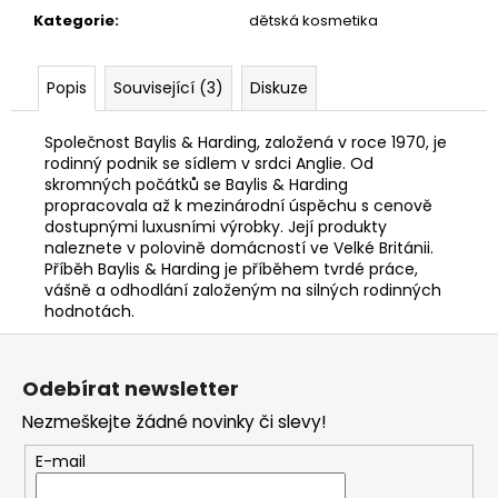
Kategorie
:
dětská kosmetika
Popis
Související (3)
Diskuze
Společnost Baylis & Harding, založená v roce 1970, je
rodinný podnik se sídlem v srdci Anglie. Od
skromných počátků se Baylis & Harding
propracovala až k mezinárodní úspěchu s cenově
dostupnými luxusními výrobky. Její produkty
naleznete v polovině domácností ve Velké Británii.
Příběh Baylis & Harding je příběhem tvrdé práce,
vášně a odhodlání založeným na silných rodinných
hodnotách.
Z
á
Odebírat newsletter
p
Nezmeškejte žádné novinky či slevy!
a
t
E-mail
í