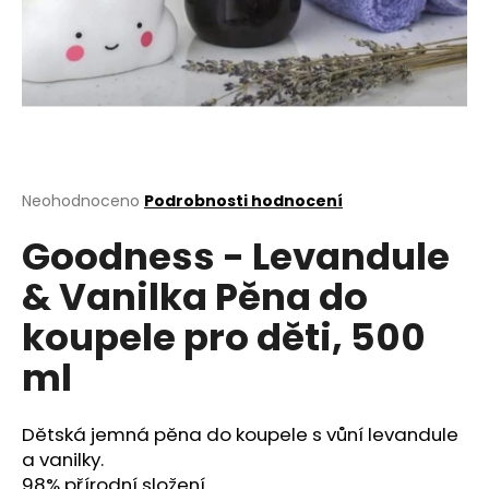
a
j
í
t
?
Průměrné
Neohodnoceno
Podrobnosti hodnocení
hodnocení
Goodness - Levandule
produktu
HLEDAT
je
& Vanilka Pěna do
0,0
z
koupele pro děti, 500
5
D
hvězdiček.
ml
o
p
o
Dětská jemná pěna do koupele s vůní levandule
r
a vanilky.
u
98% přírodní složení