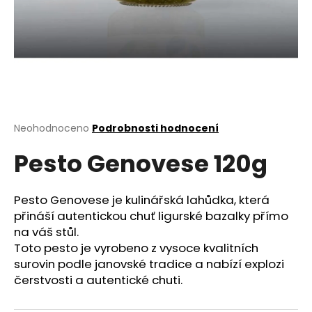
a
j
í
t
?
Průměrné
Neohodnoceno
Podrobnosti hodnocení
hodnocení
Pesto Genovese 120g
produktu
HLEDAT
je
0,0
z
Pesto Genovese je kulinářská lahůdka, která
5
přináší autentickou chuť ligurské bazalky přímo
D
hvězdiček.
na váš stůl.
o
Toto pesto je vyrobeno z vysoce kvalitních
p
surovin podle janovské tradice a nabízí explozi
o
čerstvosti a autentické chuti.
r
u