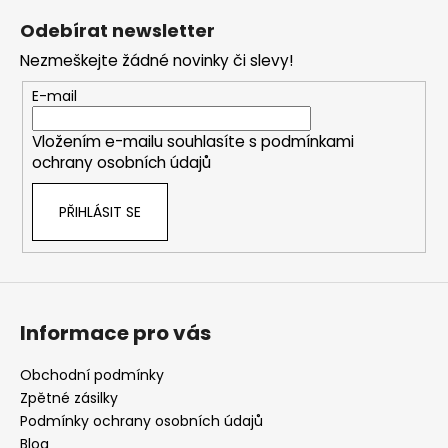
á
Odebírat newsletter
p
Nezmeškejte žádné novinky či slevy!
a
t
E-mail
í
Vložením e-mailu souhlasíte s
podmínkami
ochrany osobních údajů
PŘIHLÁSIT SE
Informace pro vás
Obchodní podmínky
Zpětné zásilky
Podmínky ochrany osobních údajů
Blog