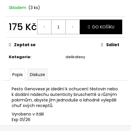
č
u
Skladem
(3 ks)
j
e
175 Kč
m
DO KOŠÍKU
e
Měrná
cena:
Zeptat se
Sdílet
PODZIMNÍ
DEKORACE
Kategorie
:
delikatesy
SE
SLUNEČNICEMI.
115
Popis
Diskuze
Kč
Pesto Genovese je ideální k ochucení těstovin nebo
k dodání nádechu autenticity bruschettě a různým
pokrmům, abyste jím jednoduše a lahodně vylepšili
chuť svých receptů.
Vyrobeno v Itálii
Exp 01/26
Z