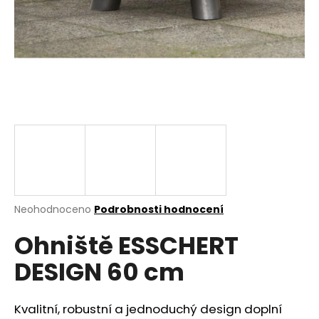
a
j
í
t
?
HLEDAT
Průměrné
Neohodnoceno
Podrobnosti hodnocení
hodnocení
D
Ohniště ESSCHERT
produktu
o
je
p
DESIGN 60 cm
0,0
o
z
r
5
u
hvězdiček.
Kvalitní, robustní a jednoduchý design doplní