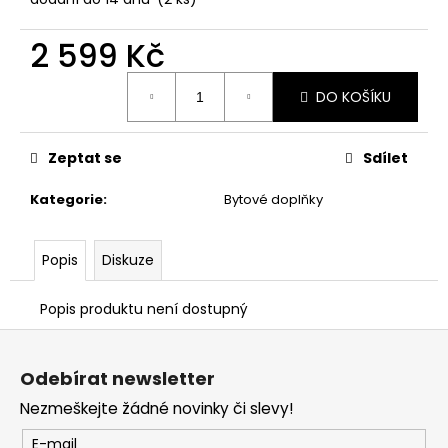
2 599 Kč
Měrná
DO KOŠÍKU
cena:
Zeptat se
Sdílet
Kategorie
:
Bytové doplňky
Popis
Diskuze
Popis produktu není dostupný
Z
á
Odebírat newsletter
p
Nezmeškejte žádné novinky či slevy!
a
t
E-mail