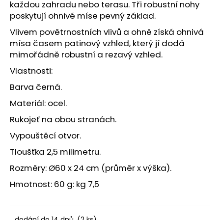
č
každou zahradu nebo terasu. Tři robustní nohy
u
poskytují ohnivé míse pevný základ.
j
Vlivem povětrnostních vlivů a ohně získá ohnivá
e
mísa časem patinový vzhled, který jí dodá
m
e
mimořádně robustní a rezavý vzhled.
Vlastnosti:
PODZIMNÍ
Barva černá.
DEKORACE
SE
Materiál: ocel.
SLUNEČNICEMI.
Rukojeť na obou stranách.
115
Kč
Vypouštěcí otvor.
Tloušťka 2,5 milimetru.
Rozměry: Ø60 x 24 cm (průměr x výška).
Hmotnost: 60 g: kg 7,5
dodání do 14 dnů
(2 ks)