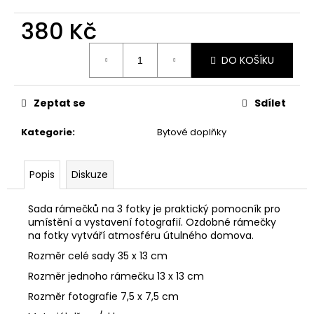
č
u
380 Kč
j
e
Měrná
DO KOŠÍKU
m
cena:
e
Zeptat se
Sdílet
STABILIZOVANÁ
VĚČNÁ
Kategorie
:
Bytové doplňky
RŮŽE
449
Kč
Popis
Diskuze
Sada rámečků na 3 fotky je praktický pomocník pro
umístění a vystavení fotografií. Ozdobné rámečky
na fotky vytváří atmosféru útulného domova.
Rozměr celé sady 35 x 13 cm
Rozměr jednoho rámečku 13 x 13 cm
Rozměr fotografie 7,5 x 7,5 cm