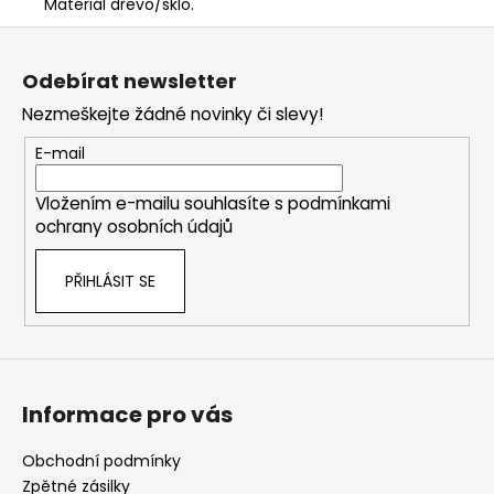
Materiál dřevo/sklo.
Z
á
Odebírat newsletter
p
Nezmeškejte žádné novinky či slevy!
a
t
E-mail
í
Vložením e-mailu souhlasíte s
podmínkami
ochrany osobních údajů
PŘIHLÁSIT SE
Informace pro vás
Obchodní podmínky
Zpětné zásilky