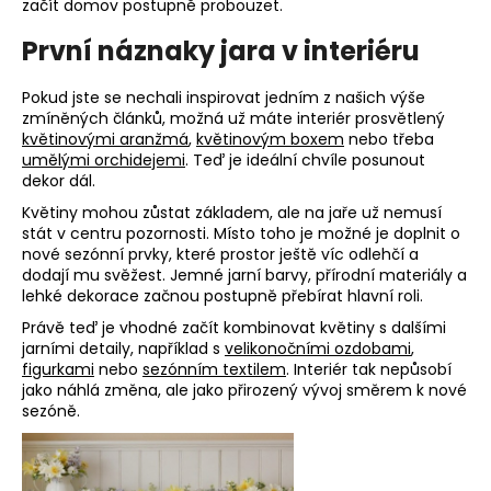
začít domov postupně probouzet.
a
První náznaky jara v interiéru
j
í
Pokud jste se nechali inspirovat jedním z našich výše
t
zmíněných článků, možná už máte interiér prosvětlený
?
květinovými aranžmá
,
květinovým boxem
nebo třeba
umělými orchidejemi
. Teď je ideální chvíle posunout
dekor dál.
Květiny mohou zůstat základem, ale na jaře už nemusí
stát v centru pozornosti. Místo toho je možné je doplnit o
HLEDAT
nové sezónní prvky, které prostor ještě víc odlehčí a
dodají mu svěžest. Jemné jarní barvy, přírodní materiály a
lehké dekorace začnou postupně přebírat hlavní roli.
Právě teď je vhodné začít kombinovat květiny s dalšími
D
jarními detaily, například s
velikonočními ozdobami
,
o
figurkami
nebo
sezónním textilem
. Interiér tak nepůsobí
jako náhlá změna, ale jako přirozený vývoj směrem k nové
p
sezóně.
o
r
u