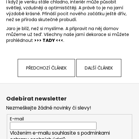
I když je venku stále chladno, interiér může působit
světleji, vzdušněji a optimističtěji. A právě to je na jarní
výzdobě krásné. Přináší pocit nového začátku ještě dřív,
než se příroda skutečně probudí.
Jaro je blíž, než si myslíme. A připravit na něj domov
můžeme už teď. Všechny naše jarní dekorace si můžete
prohlédnout
>>> TADY <<<
.
PŘEDCHOZÍ ČLÁNEK
DALŠÍ ČLÁNEK
Z
á
Odebírat newsletter
p
Nezmeškejte žádné novinky či slevy!
a
t
E-mail
í
Vložením e-mailu souhlasíte s
podmínkami