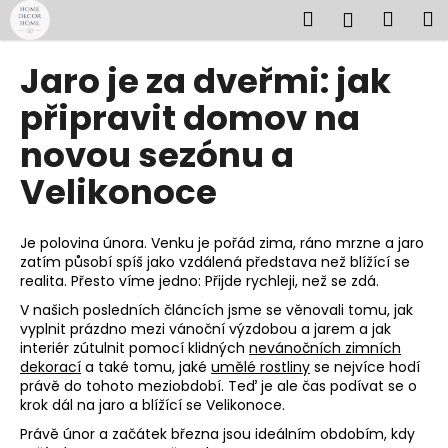
K
Přejít
Hledat
Náku
M
Přihlášen
na
o
obsah
Zpět
Zpět
košík
š
Jaro je za dveřmi: jak
í
C
připravit domov na
k
o
novou sezónu a
p
Velikonoce
o
t
ř
Je polovina února. Venku je pořád zima, ráno mrzne a jaro
e
zatím působí spíš jako vzdálená představa než blížící se
realita. Přesto víme jedno: Přijde rychleji, než se zdá.
b
V našich posledních článcích jsme se věnovali tomu, jak
u
vyplnit prázdno mezi vánoční výzdobou a jarem a jak
j
interiér zútulnit pomocí klidných
nevánočních zimních
e
dekorací
a také tomu, jaké
umělé
rostliny
se nejvíce hodí
právě do tohoto meziobdobí. Teď je ale čas podívat se o
t
krok dál na jaro a blížící se Velikonoce.
e
Právě únor a začátek března jsou ideálním obdobím, kdy
n