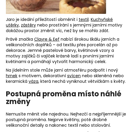
Jaro je ideální příležitostí obměnit i
textil
.
Kuchyňské
utěrky
,
zástěry
nebo prostírání s jemnými jarními motivy
dokážou prostor změnit víc, než by se mohlo zdát.
Právě značka
Clayre & Eef
nabízí širokou škálu jarních a
velikonočních doplňků – od textilu přes porcelán až po
dekorace. Jemné pastelové barvy, květinové vzory a
motivy zajíčků či vajíček krásně ladí s prvními jarními
květinami a pomáhají vytvořit harmonický celek.
Na jídelním stole může jarní atmosféru podpořit i nový
hrnek
s motivem, dekorativní
svícen
nebo skleněná nebo
keramická
váza
, která nechá vyniknout větvičkám s květy.
Postupná proměna místo náhlé
změny
Nemusíte měnit vše najednou. Nejhezčí a nejpříjemnější je
postupná proměna. Nejprve květiny, poté drobné
velikonoční detaily a nakonec textil nebo stolování.