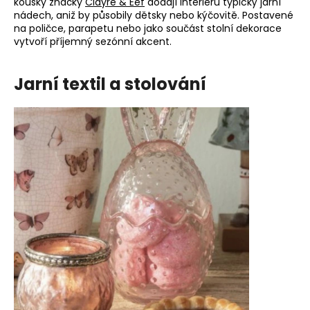
kousky značky
Clayre & Eef
dodají interiéru typický jarní
nádech, aniž by působily dětsky nebo kýčovitě. Postavené
na poličce, parapetu nebo jako součást stolní dekorace
vytvoří příjemný sezónní akcent.
Jarní textil a stolování