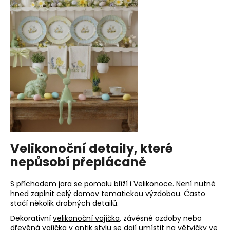
č
u
j
e
m
e
UMĚLÝ
ŠEŘÍK
60
CM.
99
Kč
Velikonoční detaily, které
nepůsobí přeplácaně
S příchodem jara se pomalu blíží i Velikonoce. Není nutné
hned zaplnit celý domov tematickou výzdobou. Často
stačí několik drobných detailů.
Dekorativní
velikonoční vajíčka
, závěsné ozdoby nebo
dřevěná vajíčka v antik stylu se dají umístit na větvičky ve