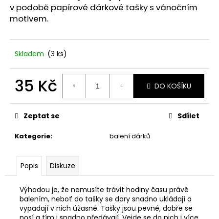
č
v podobě papírové dárkové tašky s vánočním
u
motivem.
j
e
m
e
Skladem
(3 ks)
35 Kč
STABILIZOVANÁ
DO KOŠÍKU
KVĚTINA,
Měrná
MODRÁ
cena:
VĚČNÁ
Zeptat se
Sdílet
RŮŽE
ANDĚL
Kategorie
:
balení dárků
398
Kč
Popis
Diskuze
Výhodou je, že nemusíte trávit hodiny času právě
balením, neboť do tašky se dary snadno ukládají a
vypadají v nich úžasně. Tašky jsou pevné, dobře se
nosí a tím i snadno předávají. Vejde se do nich i více