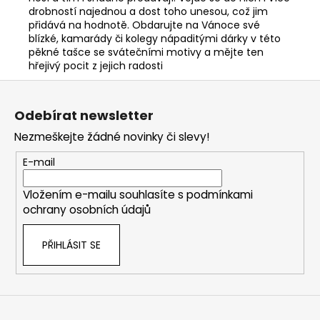
drobností najednou a dost toho unesou, což jim
přidává na hodnotě. Obdarujte na Vánoce své
blízké, kamarády či kolegy nápaditými dárky v této
pěkné tašce se svátečními motivy a mějte ten
hřejivý pocit z jejich radosti
Z
á
Odebírat newsletter
p
Nezmeškejte žádné novinky či slevy!
a
t
E-mail
í
Vložením e-mailu souhlasíte s
podmínkami
ochrany osobních údajů
PŘIHLÁSIT SE