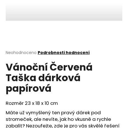
a
j
í
t
?
Průměrné
Neohodnoceno
Podrobnosti hodnocení
hodnocení
Vánoční Červená
produktu
HLEDAT
je
Taška dárková
0,0
z
papírová
5
D
hvězdiček.
o
p
Rozměr 23 x 18 x 10 cm
o
Máte už vymyšlený ten pravý dárek pod
r
stromeček, ale nevíte, jak ho vkusně a rychle
u
zabalit? Nezoufejte, zde je pro vás skvělé řešení