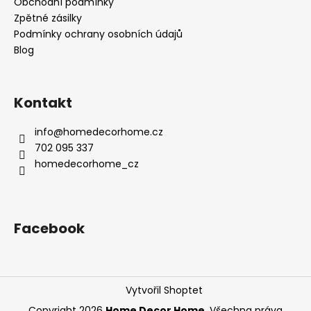
Obchodní podmínky
Zpětné zásilky
Podmínky ochrany osobních údajů
Blog
Kontakt
info
@
homedecorhome.cz
702 095 337
homedecorhome_cz
Facebook
Vytvořil Shoptet
Copyright 2026
Home Decor Home
. Všechna práva