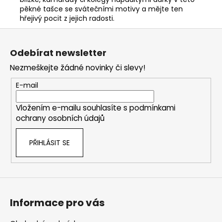
pěkné tašce se svátečními motivy a mějte ten
hřejivý pocit z jejich radosti.
Z
á
Odebírat newsletter
p
Nezmeškejte žádné novinky či slevy!
a
t
E-mail
í
Vložením e-mailu souhlasíte s
podmínkami
ochrany osobních údajů
PŘIHLÁSIT SE
Informace pro vás