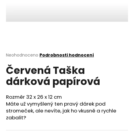
a
j
í
t
?
Průměrné
Neohodnoceno
Podrobnosti hodnocení
hodnocení
Červená Taška
produktu
HLEDAT
je
dárková papírová
0,0
z
5
D
hvězdiček.
Rozměr 32 x 26 x 12 cm
o
Máte už vymyšlený ten pravý dárek pod
p
stromeček, ale nevíte, jak ho vkusně a rychle
o
zabalit?
r
u