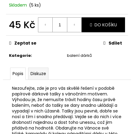
č
Skladem
(5 ks)
u
j
e
45 Kč
DO KOŠÍKU
m
Měrná
e
cena:
Zeptat se
Sdílet
STABILIZOVANÁ
Kategorie
:
balení dárků
VĚČNÁ
RŮŽE
449
Popis
Diskuze
Kč
Nezoufejte, zde je pro vás skvělé řešení v podobě
papírové dárkové tašky s vánočním motivem.
Výhodou je, že nemusíte trávit hodiny času právě
balením, neboť do tašky se dary snadno ukládají a
vypadají v nich úžasně. Tašky jsou pevné, dobře se
nosí a tím i snadno předávají. Vejde se do nich i více
drobností najednou a dost toho unesou, což jim
přidává na hodnotě. Obdarujte na Vánoce své
blízké, kamarády či kolegy nápaditými dárky v této