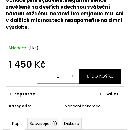
č
Vánoce plně vybaveni. Elegantní věnce
u
zavěšené na dveřích vdechnou sváteční
j
náladu každému hostovi i kolemjdoucímu. Ani
e
v dalších místnostech nezapomeňte na zimní
m
výzdobu
.
e
Skladem
(1 ks)
VONNÁ
SOJOVÁ
SVÍČKA
1 450 Kč
DÝŇOVÁ
SEZÓNA
Měrná
DO KOŠÍKU
79
cena:
Kč
Zeptat se
Sdílet
Kategorie
:
Vánoční dekorace
Popis
Související (1)
Diskuze