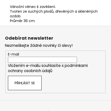
Vánoční věnec k zavěšení.
Tvořen ze suchých plodů, dřevěných a skleněných
ozdob.
Průměr 36 cm.
Z
á
Odebírat newsletter
p
Nezmeškejte žádné novinky či slevy!
a
t
E-mail
í
Vložením e-mailu souhlasíte s
podmínkami
ochrany osobních údajů
PŘIHLÁSIT SE