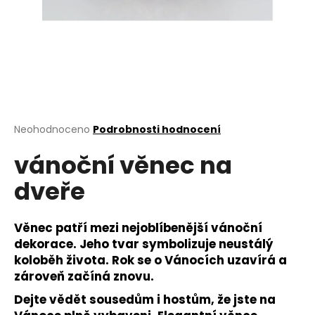
a
j
í
t
?
Průměrné
Neohodnoceno
Podrobnosti hodnocení
hodnocení
vánoční věnec na
produktu
HLEDAT
je
dveře
0,0
z
5
D
hvězdiček.
Věnec patří mezi nejoblíbenější vánoční
o
dekorace. Jeho tvar symbolizuje neustálý
p
koloběh života. Rok se o Vánocích uzavírá a
o
zároveň začíná znovu.
r
Dejte vědět sousedům i hostům, že jste na
u