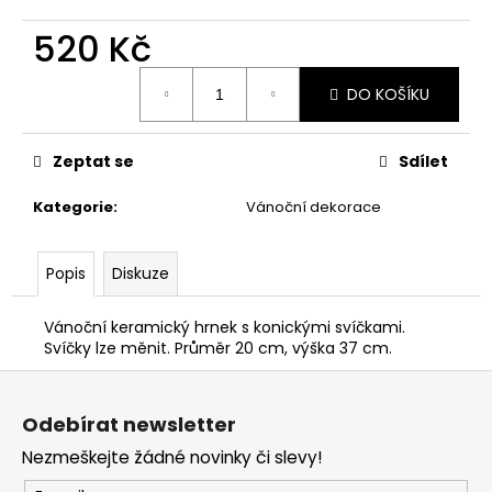
č
u
520 Kč
j
e
Měrná
DO KOŠÍKU
m
cena:
e
Zeptat se
Sdílet
STABILIZOVANÁ
KVĚTINA,
Kategorie
:
Vánoční dekorace
VĚČNÁ
RŮŽE
ANDĚL
Popis
Diskuze
389
Kč
Vánoční keramický hrnek s konickými svíčkami.
Svíčky lze měnit. Průměr 20 cm, výška 37 cm.
Z
á
Odebírat newsletter
p
Nezmeškejte žádné novinky či slevy!
a