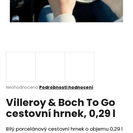
a
j
í
t
?
HLEDAT
Průměrné
Neohodnoceno
Podrobnosti hodnocení
hodnocení
D
Villeroy & Boch To Go
produktu
o
je
p
cestovní hrnek, 0,29 l
0,0
o
z
r
5
u
hvězdiček.
Bílý porcelánový cestovní hrnek o objemu 0,29 l