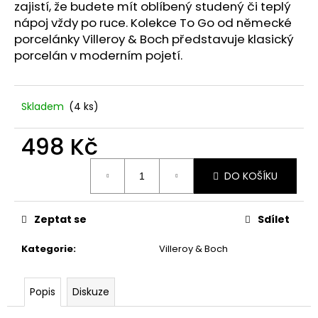
č
zajistí, že budete mít oblíbený studený či teplý
u
nápoj vždy po ruce. Kolekce To Go od německé
j
porcelánky Villeroy & Boch představuje klasický
e
porcelán v moderním pojetí.
m
e
Skladem
(4 ks)
STABILIZOVANÁ
KVĚTINA,
498 Kč
MODRÁ
VĚČNÁ
Měrná
RŮŽE
DO KOŠÍKU
cena:
ANDĚL
398
Kč
Zeptat se
Sdílet
Kategorie
:
Villeroy & Boch
Popis
Diskuze