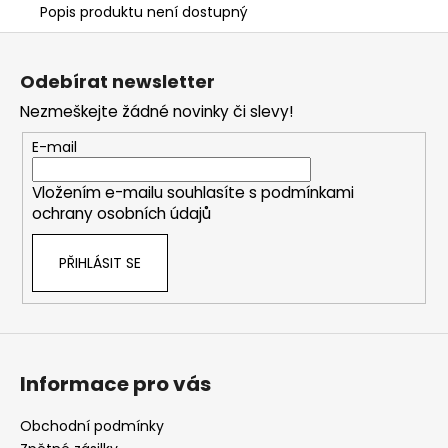
Popis produktu není dostupný
Z
á
Odebírat newsletter
p
Nezmeškejte žádné novinky či slevy!
a
t
E-mail
í
Vložením e-mailu souhlasíte s
podmínkami
ochrany osobních údajů
PŘIHLÁSIT SE
Informace pro vás
Obchodní podmínky