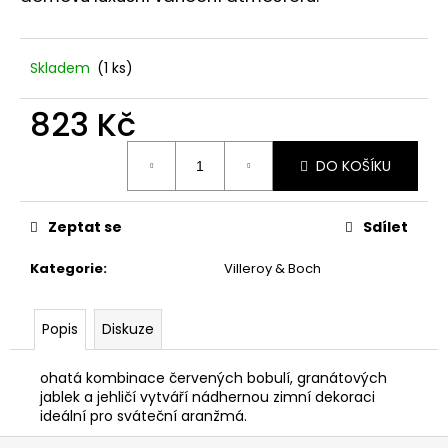
č
u
j
e
Skladem
(1 ks)
m
e
823 Kč
Měrná
DO KOŠÍKU
cena:
STABILIZOVANÁ
VĚČNÁ
RŮŽE
Zeptat se
Sdílet
449
Kč
Kategorie
:
Villeroy & Boch
Popis
Diskuze
ohatá kombinace červených bobulí, granátových
jablek a jehličí vytváří nádhernou zimní dekoraci
ideální pro sváteční aranžmá.