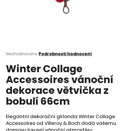
a
j
í
t
?
Průměrné
Neohodnoceno
Podrobnosti hodnocení
hodnocení
Winter Collage
produktu
HLEDAT
je
Accessoires vánoční
0,0
z
dekorace větvička z
5
D
hvězdiček.
bobulí 66cm
o
p
o
Elegantní dekorační girlanda Winter Collage
r
Accessoires od Villeroy & Boch dodá vašemu
u
domovu luxusní vánoční atmosféru.