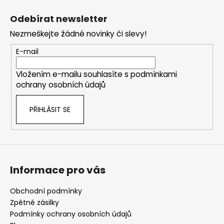
Z
á
Odebírat newsletter
p
Nezmeškejte žádné novinky či slevy!
a
t
E-mail
í
Vložením e-mailu souhlasíte s
podmínkami
ochrany osobních údajů
PŘIHLÁSIT SE
Informace pro vás
Obchodní podmínky
Zpětné zásilky
Podmínky ochrany osobních údajů