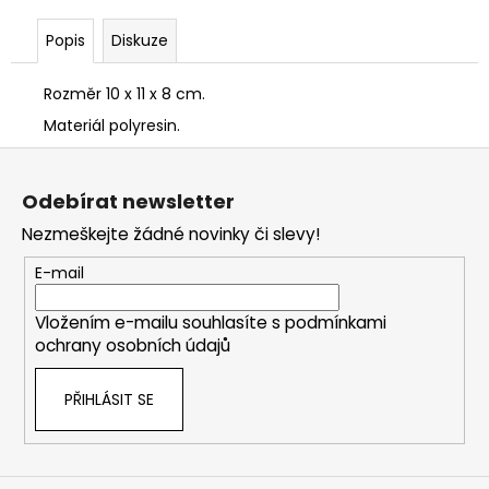
Popis
Diskuze
Rozměr 10 x 11 x 8 cm.
Materiál polyresin.
Z
á
Odebírat newsletter
p
Nezmeškejte žádné novinky či slevy!
a
t
E-mail
í
Vložením e-mailu souhlasíte s
podmínkami
ochrany osobních údajů
PŘIHLÁSIT SE