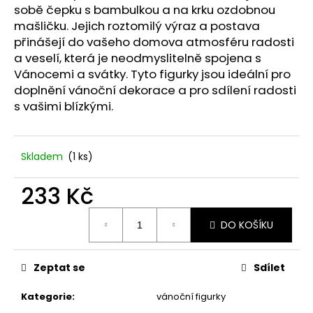
č
sobě čepku s bambulkou a na krku ozdobnou
u
mašličku. Jejich roztomilý výraz a postava
j
přinášejí do vašeho domova atmosféru radosti
e
a veselí, která je neodmyslitelně spojena s
m
Vánocemi a svátky. Tyto figurky jsou ideální pro
e
doplnění vánoční dekorace a pro sdílení radosti
s vašimi blízkými.
UMĚLÝ
ŠEŘÍK
60
CM.
Skladem
(1 ks)
99
Kč
233 Kč
Měrná
DO KOŠÍKU
cena:
Zeptat se
Sdílet
Kategorie
:
vánoční figurky