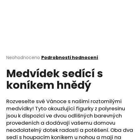
a
j
í
t
?
Průměrné
Neohodnoceno
Podrobnosti hodnocení
hodnocení
Medvídek sedící s
produktu
HLEDAT
je
koníkem hnědý
0,0
z
5
D
hvězdiček.
Rozveselte své Vánoce s našimi roztomilými
o
medvídky! Tyto okouzlující figurky z polyresinu
p
jsou k dispozici ve dvou odlišných barevných
o
provedeních a dodávají vašemu domovu
r
neodolatelný dotek radosti a potěšení. Oba dva
u
sedí s houpacím koníkem u nohou a mají na