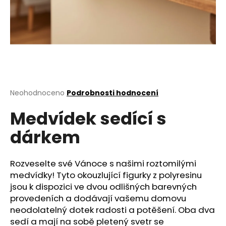
a
j
í
t
?
Průměrné
Neohodnoceno
Podrobnosti hodnocení
hodnocení
Medvídek sedící s
produktu
HLEDAT
je
dárkem
0,0
z
5
D
hvězdiček.
Rozveselte své Vánoce s našimi roztomilými
o
medvídky! Tyto okouzlující figurky z polyresinu
p
jsou k dispozici ve dvou odlišných barevných
o
provedeních a dodávají vašemu domovu
r
neodolatelný dotek radosti a potěšení. Oba dva
u
sedí a mají na sobě pletený svetr se