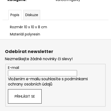
Popis
Diskuze
Rozměr 10 x 10 x 8 cm
Materiál polyresin
Z
á
Odebírat newsletter
p
Nezmeškejte žádné novinky či slevy!
a
t
E-mail
í
Vložením e-mailu souhlasíte s
podmínkami
ochrany osobních údajů
PŘIHLÁSIT SE