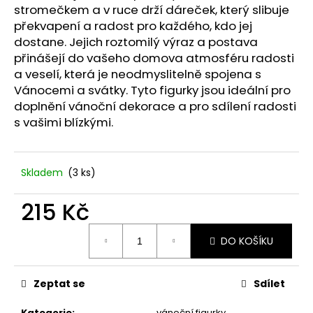
č
stromečkem a v ruce drží dáreček, který slibuje
u
překvapení a radost pro každého, kdo jej
j
dostane. Jejich roztomilý výraz a postava
e
přinášejí do vašeho domova atmosféru radosti
m
a veselí, která je neodmyslitelně spojena s
e
Vánocemi a svátky. Tyto figurky jsou ideální pro
doplnění vánoční dekorace a pro sdílení radosti
VONNÁ
s vašimi blízkými.
SOJOVÁ
SVÍČKA
DÝŇOVÁ
SEZÓNA
Skladem
(3 ks)
79
Kč
215 Kč
Měrná
DO KOŠÍKU
cena:
Zeptat se
Sdílet
Kategorie
:
vánoční figurky