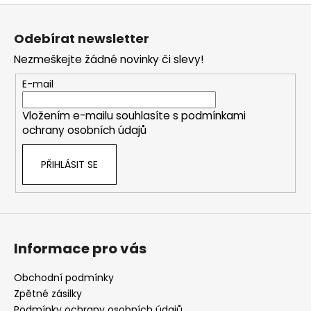
Z
á
Odebírat newsletter
p
Nezmeškejte žádné novinky či slevy!
a
t
E-mail
í
Vložením e-mailu souhlasíte s
podmínkami
ochrany osobních údajů
PŘIHLÁSIT SE
Informace pro vás
Obchodní podmínky
Zpětné zásilky
Podmínky ochrany osobních údajů