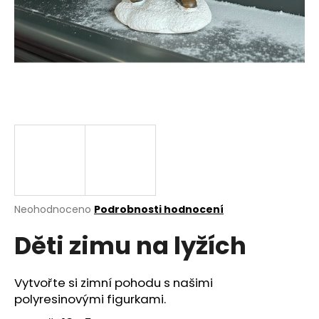
a
j
í
t
?
HLEDAT
Průměrné
Neohodnoceno
Podrobnosti hodnocení
hodnocení
D
Děti zimu na lyžích
produktu
o
je
p
0,0
o
z
Vytvořte si zimní pohodu s našimi
r
5
polyresinovými figurkami.
u
hvězdiček.