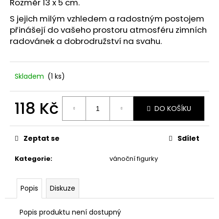
č
Rozměr 13 x 5 cm.
u
S jejich milým vzhledem a radostným postojem
j
přinášejí do vašeho prostoru atmosféru zimních
e
radovánek a dobrodružství na svahu.
m
e
Skladem
(1 ks)
UMĚLÝ
ŠEŘÍK
60
118 Kč
CM.
DO KOŠÍKU
Měrná
99
Kč
cena:
Zeptat se
Sdílet
Kategorie
:
vánoční figurky
Popis
Diskuze
Popis produktu není dostupný