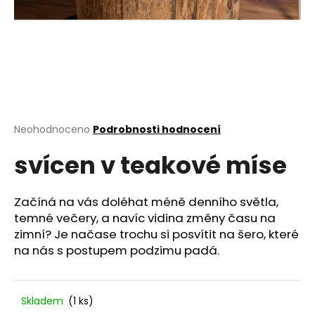
a
j
í
t
?
Průměrné
Neohodnoceno
Podrobnosti hodnocení
hodnocení
svícen v teakové míse
produktu
HLEDAT
je
0,0
z
Začíná na vás doléhat méně denního světla,
5
temné večery, a navíc vidina změny času na
D
hvězdiček.
zimní? Je načase trochu si posvítit na šero, které
o
na nás s postupem podzimu padá.
p
o
r
u
Skladem
(1 ks)