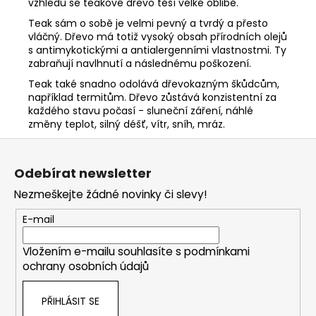
vzhledu se teakové dřevo těší velké oblibě.
Teak sám o sobě je velmi pevný a tvrdý a přesto
vláčný. Dřevo má totiž vysoký obsah přírodních olejů
s antimykotickými a antialergenními vlastnostmi. Ty
zabraňují navlhnutí a následnému poškození.
Teak také snadno odolává dřevokazným škůdcům,
například termitům. Dřevo zůstává konzistentní za
každého stavu počasí - sluneční záření, náhlé
změny teplot, silný déšť, vítr, sníh, mráz.
Z
á
Odebírat newsletter
p
Nezmeškejte žádné novinky či slevy!
a
t
E-mail
í
Vložením e-mailu souhlasíte s
podmínkami
ochrany osobních údajů
PŘIHLÁSIT SE