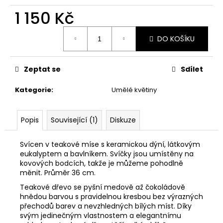
č
u
1 150 Kč
j
Měrná
e
DO KOŠÍKU
cena:
m
e
Zeptat se
Sdílet
STABILIZOVANÁ
Kategorie
:
Umělé květiny
KVĚTINA,
VĚČNÁ
RŮŽE
ANDĚL
Popis
Související (1)
Diskuze
398
Kč
Svícen v teakové míse s keramickou dýní, látkovým
eukalyptem a bavlníkem. Svíčky jsou umístěny na
kovových bodcích, takže je můžeme pohodlně
měnit. Průměr 36 cm.
Teakové dřevo se pyšní medově až čokoládově
hnědou barvou s pravidelnou kresbou bez výrazných
přechodů barev a nevzhledných bílých míst. Díky
svým jedinečným vlastnostem a elegantnímu