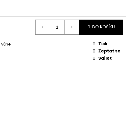
KVĚTINA, VĚČNÁ RŮŽE
DO KOŠÍKU
Tisk
a vůně
Zeptat se
Sdílet