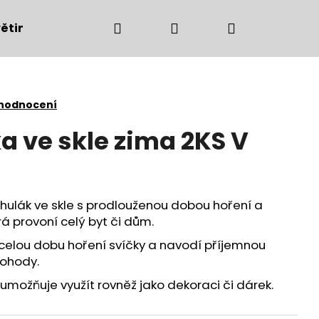
Hledat
Přihlášení
Nákupní
ětiny
Bytové doplňky
Podzimní dekorac
košík
 hodnocení
a ve skle zima 2KS V
ěhulák
ve skle s prodlouženou dobou hoření a
rá provoní celý byt či dům.
 celou dobu hoření svíčky a navodí příjemnou
pohody.
Následující
 umožňuje využít rovněž jako dekoraci či dárek.