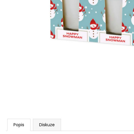
STABILIZOVANÁ KVĚTINA, VĚČNÁ RŮŽE
ANDĚL
419 Kč
Popis
Diskuze