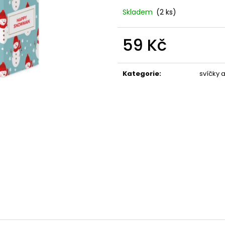
STABILIZOVANÁ KVĚTINA, VĚČNÁ RŮŽE
STABILIZOVANÁ 
ANDĚL
ANDĚL
Skladem
(2 ks)
389 Kč
398 Kč
59 Kč
Měrná
cena:
Kategorie
:
svíčky 