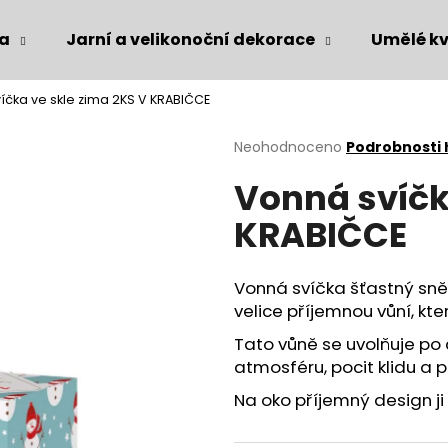
ka
Jarní a velikonoční dekorace
Umělé kv
íčka ve skle zima 2KS V KRABIČCE
Co potřebujete najít?
Průměrné
Neohodnoceno
Podrobnosti
hodnocení
Vonná svíčk
produktu
HLEDAT
je
KRABIČCE
0,0
z
5
Doporučujeme
hvězdiček.
Vonná svíčka šťastný sn
velice příjemnou vůní, kte
Tato vůně se uvolňuje po
atmosféru, pocit klidu a 
Na oko příjemný design ji