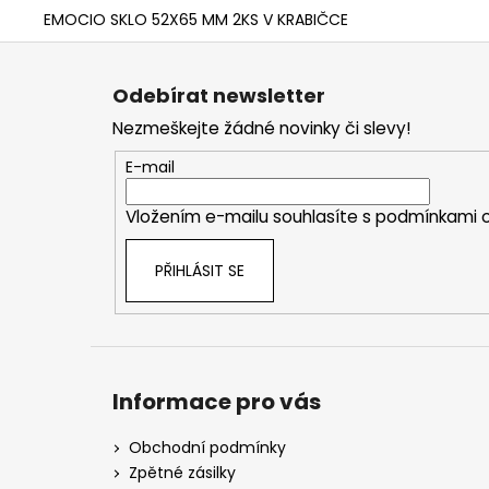
EMOCIO SKLO 52X65 MM 2KS V KRABIČCE
Z
á
Odebírat newsletter
p
Nezmeškejte žádné novinky či slevy!
a
t
E-mail
í
Vložením e-mailu souhlasíte s
podmínkami o
PŘIHLÁSIT SE
Informace pro vás
Obchodní podmínky
Zpětné zásilky