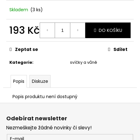
č
u
Skladem
(3 ks)
j
e
193 Kč
m
DO KOŠÍKU
e
Měrná
cena:
Zeptat se
Sdílet
STABILIZOVANÁ
KVĚTINA,
Kategorie
:
svíčky a vůně
MODRÁ
VĚČNÁ
RŮŽE
ANDĚL
Popis
Diskuze
398
Kč
Popis produktu není dostupný
Z
á
Odebírat newsletter
p
Nezmeškejte žádné novinky či slevy!
a
t
E-mail