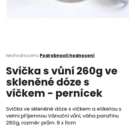
a
j
í
t
?
Průměrné
Neohodnoceno
Podrobnosti hodnocení
hodnocení
Svíčka s vůní 260g ve
produktu
HLEDAT
je
skleněné dóze s
0,0
z
víčkem - pernicek
5
D
hvězdiček.
o
p
Svíčka ve skleněné dóze s víčkem a etiketou s
o
velmi příjemnou Vánoční vůní, váha parafínu
r
260g, rozměr: prům. 9 x 11cm
u