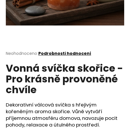
a
j
í
t
?
Průměrné
Neohodnoceno
Podrobnosti hodnocení
hodnocení
Vonná svíčka skořice -
produktu
HLEDAT
je
Pro krásně provoněné
0,0
z
chvíle
5
D
hvězdiček.
o
p
Dekorativní válcová svíčka s hřejivým
o
kořeněným aroma skořice. Vůně vytváří
r
příjemnou atmosféru domova, navozuje pocit
u
pohody, relaxace a útulného prostředí.