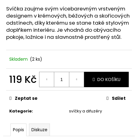
č
u
Svíčka zaujme svým vícebarevným vrstveným
j
designem v krémových, béžových a skořicových
e
odstínech, díky kterému se stane také stylovým
m
doplňkem interiéru. Je vhodná do obývacího
e
pokoje, ložnice i na slavnostně prostřený stůl.
VONNÁ
SOJOVÁ
Skladem
(2 ks)
SVÍČKA
DÝŇOVÁ
SEZÓNA
119 Kč
DO KOŠÍKU
79
Kč
Měrná
cena:
Zeptat se
Sdílet
Kategorie
:
svíčky a difuzéry
Popis
Diskuze