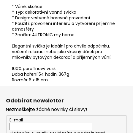
* Vůně: skořice
* Typ: dekorativní vonná svíčka
* Design: vrstvené barevné provedení
* Použití: provonění interiéru a vytvoření příjemné
atmosféry
* Značka: AUTRONIC my home
Elegantní svíčka je ideální pro chvíle odpočinku,
večerní relaxaci nebo jako vkusný dárek pro
milovníky bytových dekorací a příjemných vůní.
100% parafínový vosk
Doba hoření 54 hodin, 367g
Rozměr 6 x 15 cm
Z
á
Odebírat newsletter
p
Nezmeškejte žádné novinky či slevy!
a
t
E-mail
í