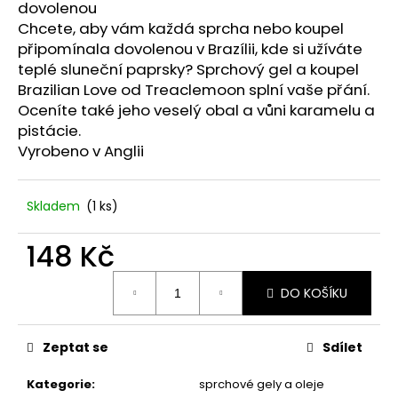
č
dovolenou
u
Chcete, aby vám každá sprcha nebo koupel
j
připomínala dovolenou v Brazílii, kde si užíváte
e
teplé sluneční paprsky? Sprchový gel a koupel
m
Brazilian Love od Treaclemoon splní vaše přání.
e
Oceníte také jeho veselý obal a vůni karamelu a
pistácie.
Vyrobeno v Anglii
STABILIZOVANÁ
KVĚTINA,
MODRÁ
VĚČNÁ
Skladem
(1 ks)
RŮŽE
ANDĚL
148 Kč
398
Kč
Měrná
DO KOŠÍKU
cena:
Zeptat se
Sdílet
Kategorie
:
sprchové gely a oleje