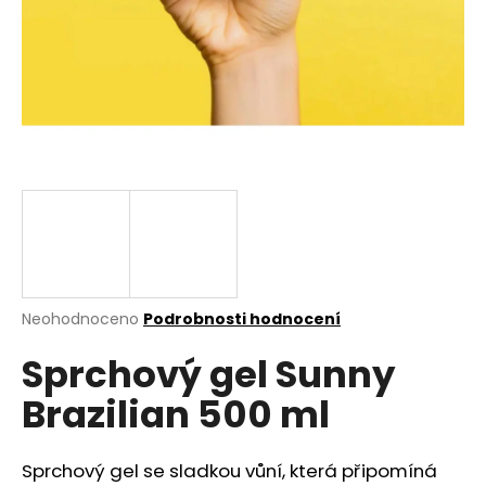
a
j
í
t
?
HLEDAT
Průměrné
Neohodnoceno
Podrobnosti hodnocení
hodnocení
D
Sprchový gel Sunny
produktu
o
je
p
Brazilian 500 ml
0,0
o
z
r
5
u
hvězdiček.
Sprchový gel se sladkou vůní, která připomíná