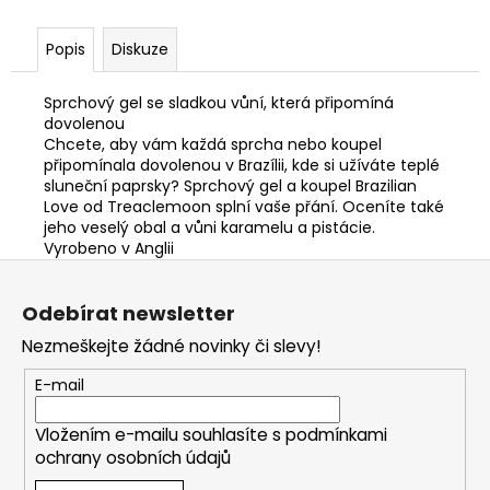
Popis
Diskuze
Sprchový gel se sladkou vůní, která připomíná
dovolenou
Chcete, aby vám každá sprcha nebo koupel
připomínala dovolenou v Brazílii, kde si užíváte teplé
sluneční paprsky? Sprchový gel a koupel Brazilian
Love od Treaclemoon splní vaše přání. Oceníte také
jeho veselý obal a vůni karamelu a pistácie.
Vyrobeno v Anglii
Z
á
Odebírat newsletter
p
Nezmeškejte žádné novinky či slevy!
a
t
E-mail
í
Vložením e-mailu souhlasíte s
podmínkami
ochrany osobních údajů