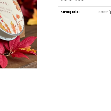
STABILIZOVANÁ KVĚTINA, VĚČNÁ RŮŽE
STABILIZOVANÁ 
Měrná
ANDĚL
ANDĚL
cena:
389 Kč
398 Kč
Kategorie
:
ostatní