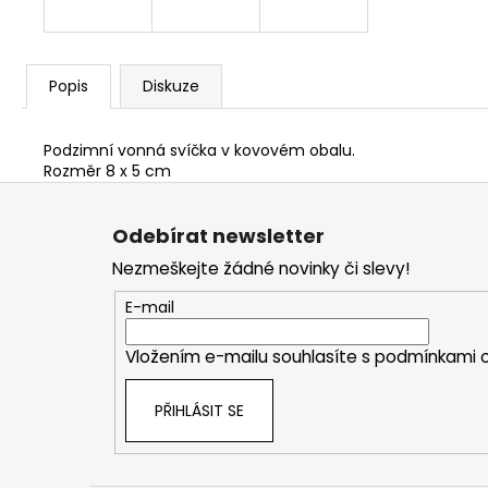
Popis
Diskuze
Podzimní vonná svíčka v kovovém obalu.
Rozměr 8 x 5 cm
Z
á
Odebírat newsletter
p
Nezmeškejte žádné novinky či slevy!
a
t
E-mail
í
Vložením e-mailu souhlasíte s
podmínkami o
PŘIHLÁSIT SE