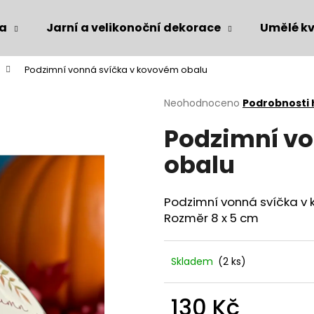
ka
Jarní a velikonoční dekorace
Umělé kv
Podzimní vonná svíčka v kovovém obalu
Co potřebujete najít?
Průměrné
Neohodnoceno
Podrobnosti
hodnocení
Podzimní v
produktu
HLEDAT
je
obalu
0,0
z
5
Doporučujeme
hvězdiček.
Podzimní vonná svíčka v
Rozměr 8 x 5 cm
Skladem
(2 ks)
130 Kč