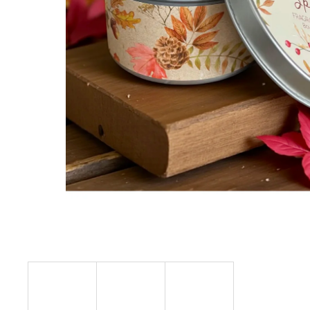
STABILIZOVANÁ KVĚTINA, VĚČNÁ RŮŽE
ANDĚL
419 Kč