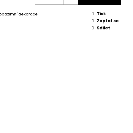
KVĚTINA, VĚČNÁ RŮŽE
Tisk
 podzimní dekorace
Zeptat se
Sdílet