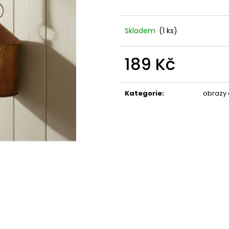
STABILIZOVANÁ KVĚTINA, VĚČNÁ RŮŽE
STABILIZOVANÁ 
ANDĚL
ANDĚL
389 Kč
398 Kč
Skladem
(1 ks)
189 Kč
Měrná
cena:
Kategorie
:
obrazy