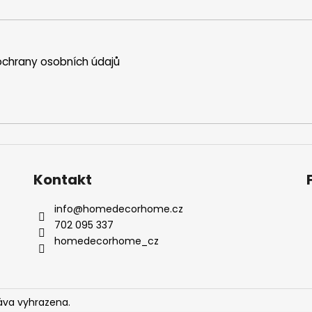
chrany osobních údajů
Kontakt
info
@
homedecorhome.cz
702 095 337
homedecorhome_cz
áva vyhrazena.