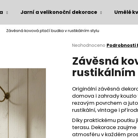
ka
Jarní a velikonoční dekorace
Umělé kv
Závěsná kovová ptačí budka v rustikálním stylu
Co potřebujete najít?
Průměrné
Neohodnoceno
Podrobnosti
hodnocení
Závěsná kov
produktu
HLEDAT
je
rustikálním 
0,0
z
5
Doporučujeme
hvězdiček.
Originální závěsná dekor
domova i zahrady kouzlo
rezavým povrchem a juto
rustikální, vintage i přírodn
Díky praktickému poutku j
terasu. Dekorace zaujme
atmosféru v každém pros