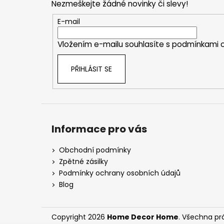
Nezmeškejte žádné novinky či slevy!
a
t
E-mail
í
Vložením e-mailu souhlasíte s
podmínkami o
PŘIHLÁSIT SE
Informace pro vás
Obchodní podmínky
Zpětné zásilky
Podmínky ochrany osobních údajů
Blog
Copyright 2026
Home Decor Home
. Všechna pr