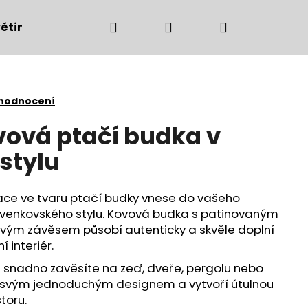
Hledat
Přihlášení
Nákupní
ětiny
Bytové doplňky
Podzimní dekorac
košík
 hodnocení
ová ptačí budka v
stylu
ace ve tvaru ptačí budky vnese do vašeho
 venkovského stylu. Kovová budka s patinovaným
vým závěsem působí autenticky a skvěle doplní
í interiér.
i snadno zavěsíte na zeď, dveře, pergolu nebo
Následující
 svým jednoduchým designem a vytvoří útulnou
toru.