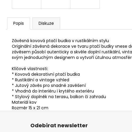
Popis
Diskuze
Závěsná kovová ptačí budka v rustikálním stylu
Originální závěsná dekorace ve tvaru ptačí budky vnese
závěsem působí autenticky a skvěle doplní rustikální, vint
svým jednoduchým designem a vytvoří útulnou atmosféru
Klíčové vlastnosti:
* Kovová dekorativní ptačí budka
* Rustikální a vintage vzhled
* Jutový závěs pro snadné zavěšení
* Vhodná do interiéru i krytého exteriéru
* Stylový doplněk na terasu, balkon či zahradu
Materiál kov
Rozměr 15 x 21 cm
Z
á
Odebírat newsletter
p