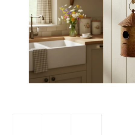
STABILIZOVANÁ KVĚTINA, VĚČNÁ RŮŽE
ANDĚL
419 Kč