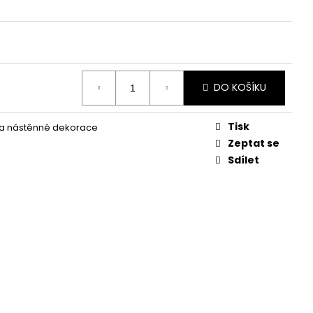
KVĚTINA, VĚČNÁ RŮŽE
DO KOŠÍKU
Tisk
 a nástěnné dekorace
Zeptat se
Sdílet