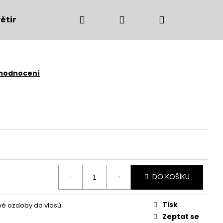
Hledat
Přihlášení
Nákupní
ětiny
Bytové doplňky
Podzimní dekorac
košík
 hodnocení
DO KOŠÍKU
Následující
Tisk
vé ozdoby do vlasů
Zeptat se