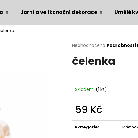
ka
Jarní a velikonoční dekorace
Umělé kv
čelenka
Co potřebujete najít?
Průměrné
Neohodnoceno
Podrobnosti
hodnocení
čelenka
produktu
HLEDAT
je
0,0
z
5
Doporučujeme
hvězdiček.
Skladem
(1 ks)
59 Kč
Měrná
cena:
Kategorie
:
květino