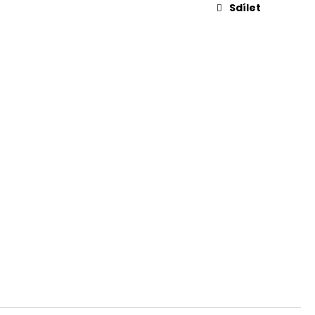
KVĚTINA, VĚČNÁ RŮŽE
Sdílet