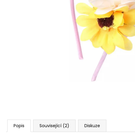
STABILIZOVANÁ KVĚTINA, VĚČNÁ RŮŽE
ANDĚL
419 Kč
Popis
Související (2)
Diskuze