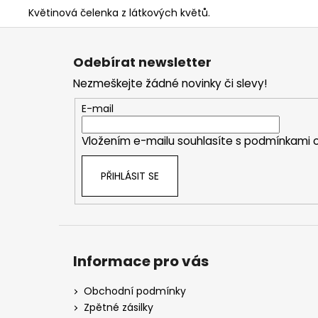
Květinová čelenka z látkových květů.
Z
á
Odebírat newsletter
p
Nezmeškejte žádné novinky či slevy!
a
t
E-mail
í
Vložením e-mailu souhlasíte s
podmínkami o
PŘIHLÁSIT SE
Informace pro vás
Obchodní podmínky
Zpětné zásilky