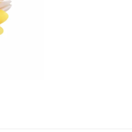
STABILIZOVANÁ KVĚTINA, VĚČNÁ RŮŽE
STABILIZOVANÁ 
ANDĚL
ANDĚL
389 Kč
398 Kč